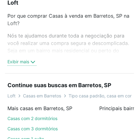
Loft
Por que comprar Casas à venda em Barretos, SP na
Loft?
Nós te ajudamos durante toda a negociação para
você realizar uma compra segura e descomplicada.
Seja em um bairro mais residencial ou perto do
trabalho e do metrô, aqui você vai encontrar a
Exibir mais
oferta ideal de Casas à venda em Barretos, SP para
conquistar seu sonho. Agende uma visita presencial
ou por videochamada, é grátis, sem compromisso e
Continue suas buscas em Barretos, SP
você ainda conta com mais de 46 mil corretores e
imobiliárias te ajudando na compra, venda ou troca
Loft
Casas em Barretos
Tipo casa padrão, casa em condo
de imóveis.
Mais casas em Barretos, SP
Principais bairr
Como escolher um imóvel?
Casas com 2 dormitórios
Use barra de busca no topo para pesquisar por
Casas com 3 dormitórios
ruas, bairros e até condomínios favoritos. Você
Casas com 1 suíte