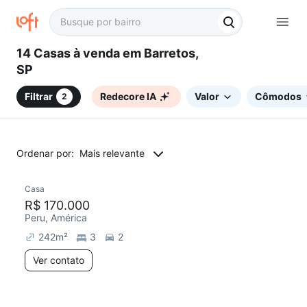
14 Casas à venda em Barretos,
SP
Filtrar
Redecore IA
Valor
Cômodos
2
Ordenar por:
Mais relevante
Casa
R$ 170.000
Peru, América
242
m²
3
2
Ver contato