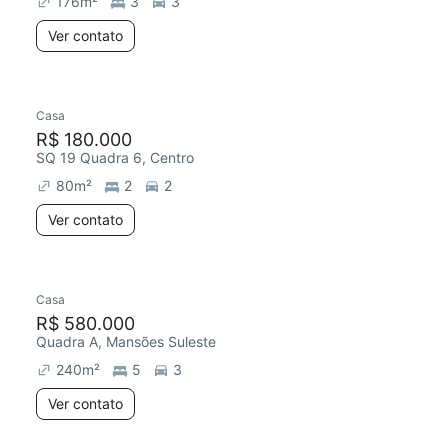
176
m²
3
3
Ver contato
Casa
Chegou este mês
R$ 180.000
SQ 19 Quadra 6, Centro
80
m²
2
2
Ver contato
Casa
R$ 580.000
Quadra A, Mansões Suleste
240
m²
5
3
Ver contato