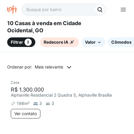
10 Casas à venda em Cidade
Ocidental, GO
Filtrar
Redecore IA
Valor
Cômodos
2
Ordenar por:
Mais relevante
Casa
Chegou este mês
R$ 1.300.000
Alphaville Residencial 2 Quadra S, Alphaville Brasília
198
m²
3
3
Ver contato