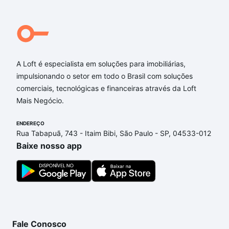
Ocidental, GO?
Aqui na Loft temos a oferta ideal para você, com
Casas à venda em Cidade Ocidental, GO que
custam a partir de R$ 0 e com nossas opções de
financiamento imobiliário as parcelas podem se
A Loft é especialista em soluções para imobiliárias,
adequar ao seu orçamento. Se ainda tem alguma
impulsionando o setor em todo o Brasil com soluções
dúvida dos custos envolvidos no processo de
comerciais, tecnológicas e financeiras através da Loft
compra, veja em nosso portal
quanto custa comprar
Mais Negócio.
um apartamento
e conte com a gente para comprar
o imóvel dos seus sonhos com segurança e
ENDEREÇO
Rua Tabapuã, 743 - Itaim Bibi, São Paulo - SP, 04533-012
conforto. Loft, com você até as chaves.
Baixe nosso app
Fale Conosco