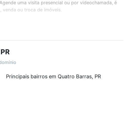
. Agende uma visita presencial ou por videochamada, é
, venda ou troca de imóveis.
r os filtros como quantidade de quartos, suítes, com
demia, salão de festas ou área verde e encontrar
 PR
domínio
 0 e com nossas opções de financiamento imobiliário
Principais bairros em Quatro Barras, PR
o de compra, veja em nosso portal
quanto custa
. Loft, com você até as chaves.