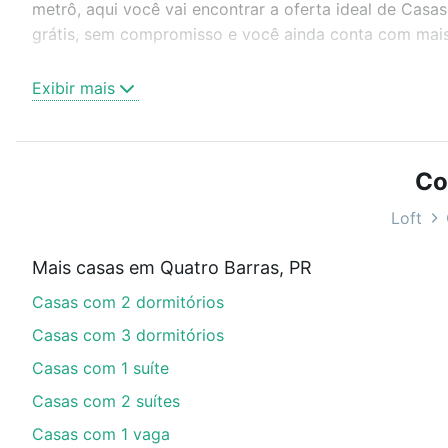
metrô, aqui você vai encontrar a oferta ideal de Cas
grátis, sem compromisso e você ainda conta com mais 
Como escolher um imóvel?
Exibir mais
Use barra de busca no topo para pesquisar por ruas, 
ou sem vaga de garagem para combinar perfeitamente 
Casas à venda em Quatro Barras, PR ideal para você na
Co
Qual o preço de Casas à venda em Quatro Barras
Loft
Aqui na Loft temos a oferta ideal para você, com Cas
Mais casas em Quatro Barras, PR
as parcelas podem se adequar ao seu orçamento. Se a
Casas com 2 dormitórios
comprar um apartamento
e conte com a gente para c
Casas com 3 dormitórios
Casas com 1 suíte
Casas com 2 suítes
Casas com 1 vaga