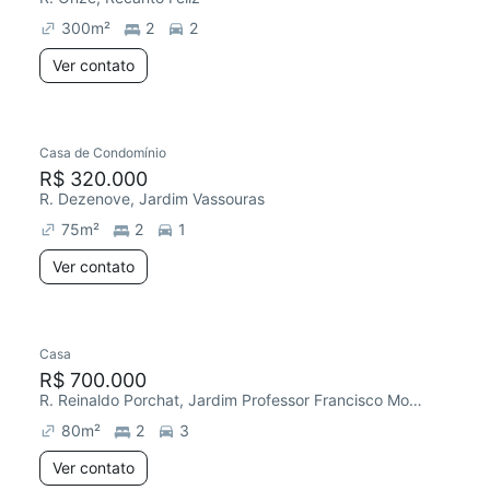
300
m²
2
2
Ver contato
Casa de Condomínio
Chegou há 4 dias
R$ 320.000
R. Dezenove, Jardim Vassouras
75
m²
2
1
Ver contato
Casa
R$ 700.000
R. Reinaldo Porchat, Jardim Professor Francisco Morato
80
m²
2
3
Ver contato