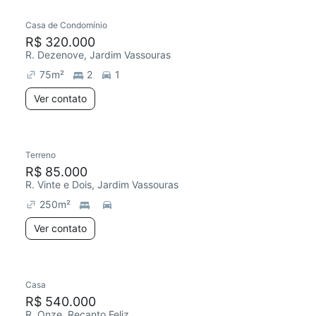
Casa de Condomínio
Chegou este mês
R$ 320.000
R. Dezenove, Jardim Vassouras
75
m²
2
1
Ver contato
Terreno
R$ 85.000
R. Vinte e Dois, Jardim Vassouras
250
m²
Ver contato
Casa
Redecorar
R$ 540.000
R. Onze, Recanto Feliz