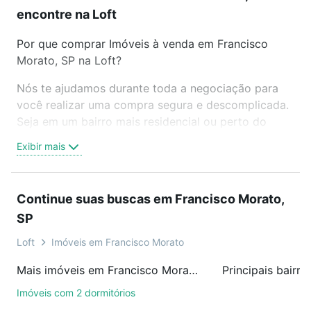
encontre na Loft
Por que comprar Imóveis à venda em Francisco
Morato, SP na Loft?
Nós te ajudamos durante toda a negociação para
você realizar uma compra segura e descomplicada.
Seja em um bairro mais residencial ou perto do
trabalho e do metrô, aqui você vai encontrar a
Exibir mais
oferta ideal de Imóveis à venda em Francisco
Morato, SP para conquistar seu sonho. Agende uma
visita presencial ou por videochamada, é grátis, sem
Continue suas buscas em Francisco Morato,
compromisso e você ainda conta com mais de 46
SP
mil corretores e imobiliárias te ajudando na compra,
venda ou troca de imóveis.
Loft
Imóveis em Francisco Morato
Como escolher um imóvel?
Mais imóveis em Francisco Morato, SP
Use barra de busca no topo para pesquisar por
Imóveis com 2 dormitórios
ruas, bairros e até condomínios favoritos. Você