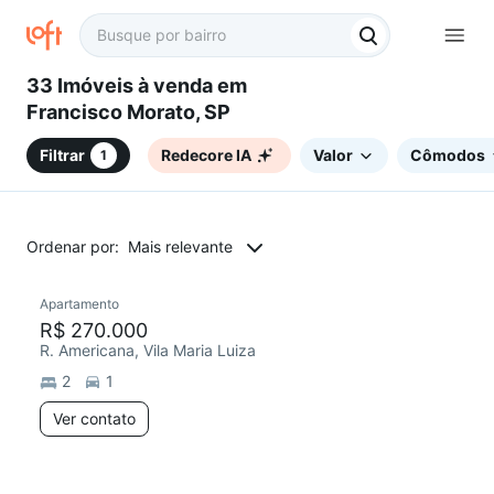
33 Imóveis à venda em
Francisco Morato, SP
Filtrar
Redecore IA
Valor
Cômodos
1
Ordenar por:
Mais relevante
Apartamento
Redecorar
R$ 270.000
R. Americana, Vila Maria Luiza
2
1
Ver contato