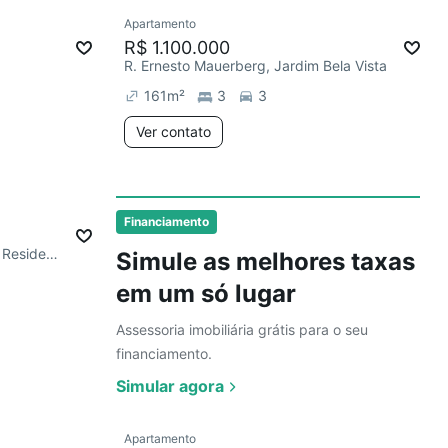
Ver
Apartamento
mês
Redecorar
Chegou este mês
R$ 1.100.000
R. Ernesto Mauerberg, Jardim Bela Vista
161
m²
3
3
Ver contato
Ver
Financiamento
R. José Maria Bellinate, Parque Residencial Francisco Lopes Iglesia
Simule as melhores taxas
em um só lugar
Assessoria imobiliária grátis para o seu
financiamento.
Simular agora
Ver
Apartamento