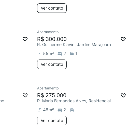
Ver contato
Apartamento
R$ 300.000
R. Guilherme Klavin, Jardim Marajoara
55
m²
2
1
Ver contato
Apartamento
R$ 275.000
lho
R. Maria Fernandes Alves, Residencial Jardim dos Ipês
48
m²
2
Ver contato