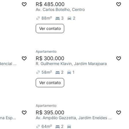
R$ 485.000
Av. Carlos Botelho, Centro
88
m²
3
2
Ver contato
Apartamento
R$ 300.000
R. Maria Fernandes Alves, Residencial Jardim dos Ipês
R. Guilherme Klavin, Jardim Marajoara
58
m²
2
1
Ver contato
Apartamento
R$ 395.000
R. Rosalina Izidoro Brazilino, Zona Especial de Interesse Social (ZEIS)
Av. Ampélio Gazzetta, Jardim Eneides Residencial
64
m²
2