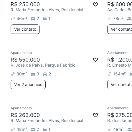
R$ 250.000
R$ 600.0
R. Maria Fernandes Alves, Residencial Jardim dos Ipês
Av. Carlos B
46
m²
2
1
78
m²
Ver contato
Ver contat
Apartamento
Apartamento
R$ 550.000
R$ 1.200.
R. José de Paiva, Parque Fabrício
R. Ernesto M
80
m²
3
2
154
m²
Ver 2 anúncios
Ver contat
Apartamento
Apartamento
R$ 263.000
R$ 275.0
R. Maria Fernandes Alves, Residencial Jardim dos Ipês
48
m²
2
1
49
m²