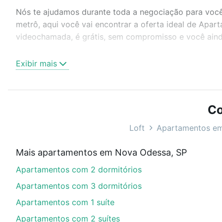
Nós te ajudamos durante toda a negociação para você 
metrô, aqui você vai encontrar a oferta ideal de Apa
videochamada, é grátis, sem compromisso e você ainda
Como escolher um imóvel?
Exibir mais
Use barra de busca no topo para pesquisar por ruas, 
ou sem vaga de garagem para combinar perfeitamente 
Apartamentos à venda em Nova Odessa, SP ideal para 
Co
Qual o preço de Apartamentos à venda em Nova
Loft
Apartamentos e
Aqui na Loft temos a oferta ideal para você, com Ap
Mais apartamentos em Nova Odessa, SP
imobiliário as parcelas podem se adequar ao seu orç
Apartamentos com 2 dormitórios
custa comprar um apartamento
e conte com a gente p
Apartamentos com 3 dormitórios
Apartamentos com 1 suíte
Apartamentos com 2 suítes