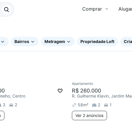
Comprar
Aluga
Bairros
Metragem
Propriedade Loft
Cria
Apartamento
ar
Redecorar
Chegou este 
00
R$ 260.000
otelho, Centro
R. Guilherme Klavin, Jardim Ma
3
2
58
m²
2
1
o
Ver 2 anúncios
2 anúncios