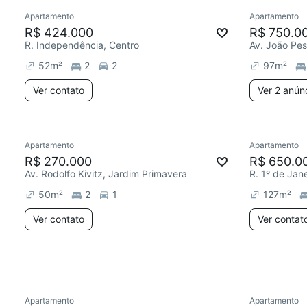
Apartamento
Apartamento
Redecorar
Chegou há 2 dias
Chegou est
R$ 424.000
R$ 750.0
R. Independência, Centro
Av. João Pes
52
m²
2
2
97
m²
Ver contato
Ver 2 anún
Apartamento
Apartamento
Redecorar
Chegou este mês
Redecor
R$ 270.000
R$ 650.0
Av. Rodolfo Kivitz, Jardim Primavera
R. 1º de Jane
50
m²
2
1
127
m²
Ver contato
Ver contat
Apartamento
Apartamento
Redecorar
Chegou há 7 dias