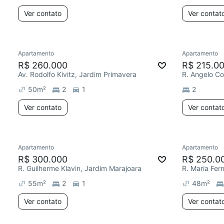
Ver contato
Ver contat
Apartamento
Apartamento
R$ 260.000
R$ 215.0
Av. Rodolfo Kivitz, Jardim Primavera
50
m²
2
1
2
Ver contato
Ver contat
Apartamento
Apartamento
R$ 300.000
R$ 250.0
R. Guilherme Klavin, Jardim Marajoara
55
m²
2
1
48
m²
Ver contato
Ver contat