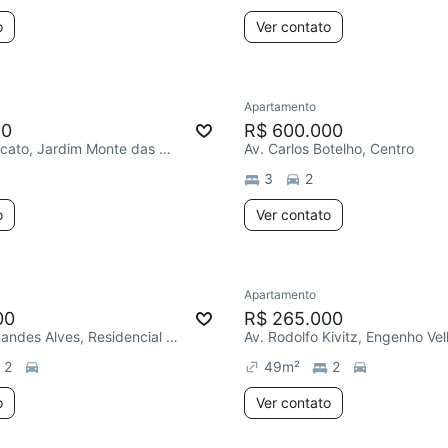
o
Ver contato
Apartamento
00
R$ 600.000
R. Angelo Cocato, Jardim Monte das Oliveiras
Av. Carlos Botelho, Centro
3
2
o
Ver contato
Apartamento
00
R$ 265.000
R. Maria Fernandes Alves, Residencial Jardim dos Ipês
Av. Rodolfo Kivitz, Engenho Ve
2
49
m²
2
o
Ver contato