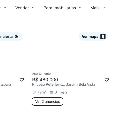
r
Vender
Para Imobiliárias
Mais
r alerta
Ver mapa
2 anúncios
2 anúncios
Ver
Apartamento
mês
Redecorar
Chegou há 6 dias
R$ 480.000
rajoara
R. João Peterlevitz, Jardim Bela Vista
79
m²
3
2
Ver 2 anúncios