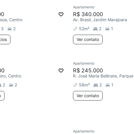
Apartamento
e mês
Redecorar
Chegou este 
00
R$ 340.000
soa, Centro
Av. Brasil, Jardim Marajoara
3
2
52
m²
2
1
cios
Ver contato
Apartamento
ar
Chegou este mês
Chegou este mês
00
R$ 245.000
iro, Centro
2
2
58
m²
2
1
o
Ver contato
Apartamento