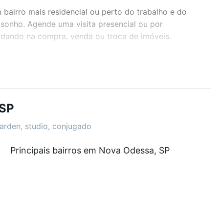
airro mais residencial ou perto do trabalho e do
 sonho. Agende uma visita presencial ou por
judando na compra, venda ou troca de imóveis.
r os filtros como quantidade de quartos, suítes, com
demia, salão de festas ou área verde e encontrar
 SP
garden, studio, conjugado
ir de R$ 0 e com nossas opções de financiamento
Principais bairros em Nova Odessa, SP
 no processo de compra, veja em nosso portal
quanto
nforto. Loft, com você até as chaves.