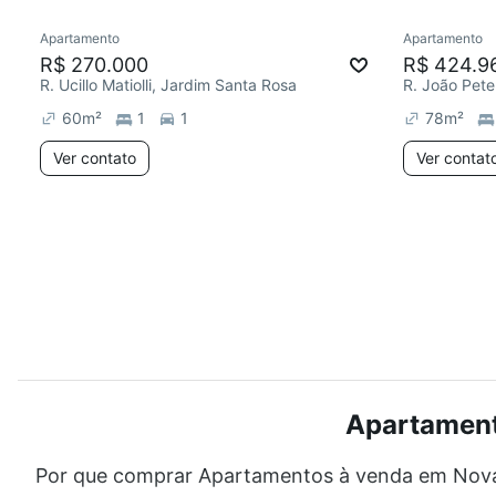
Apartamento
Apartamento
R$ 270.000
R$ 424.9
R. Ucillo Matiolli, Jardim Santa Rosa
R. João Peter
60
m²
1
1
78
m²
Ver contato
Ver contat
Apartament
Por que comprar Apartamentos à venda em Nova