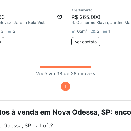
Apartamento
60
R$ 265.000
levitz, Jardim Bela Vista
R. Guilherme Klavin, Jardim Ma
3
2
62
m²
2
1
o
Ver contato
Você viu 38 de 38 imóveis
1
os à venda em Nova Odessa, SP: encon
 Odessa, SP na Loft?