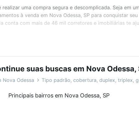
realizar uma compra segura e descomplicada. Seja em um b
rtamentos à venda em Nova Odessa, SP para conquistar seu
 conta com mais de 46 mil corretores e imobiliárias te a
bairros e até condomínios favoritos. Você também pode usa
com o preço, metragem e comodidades, como piscina, aca
você na Loft.
ntinue suas buscas em Nova Odessa,
 Odessa, SP?
m Nova Odessa
Tipo padrão, cobertura, duplex, triplex, 
artamentos à venda em Nova Odessa, SP que custam a part
Principais bairros em Nova Odessa, SP
amento. Se ainda tem alguma dúvida dos custos envolvidos
ara comprar o imóvel dos seus sonhos com segurança e co