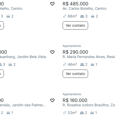
00
R$ 485.000
otelho, Centro
Av. Carlos Botelho, Centro
3
2
88
m²
3
2
o
Ver contato
Apartamento
000
R$ 290.000
auerberg, Jardim Bela Vista
3
2
46
m²
2
1
o
Ver contato
Apartamento
00
R$ 160.000
R. dos Jacarandás, Jardim das Palmeiras I
2
1
52
m²
2
1