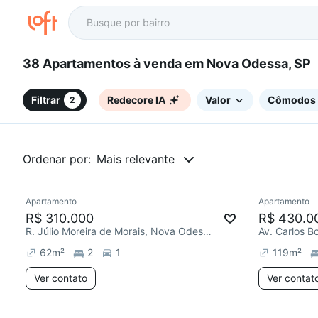
38 Apartamentos à venda em Nova Odessa, SP
Filtrar
Redecore IA
Valor
Cômodos
2
Ordenar por:
Mais relevante
Apartamento
Apartamento
Redecorar
Redecor
R$ 310.000
R$ 430.0
R. Júlio Moreira de Morais, Nova Odessa
Av. Carlos B
62
m²
2
1
119
m²
Ver contato
Ver contat