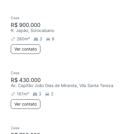
Casa
Chegou este mês
R$ 900.000
R. Japão, Sorocabano
280
m²
3
6
Ver contato
Casa
R$ 430.000
Av. Capitão João Dias de Miranda, Vila Santa Tereza
161
m²
3
2
Ver contato
Casa