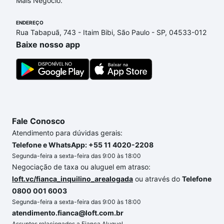
Mais Negócio.
compra, veja em nosso portal
quanto custa comprar
um apartamento
e conte com a gente para comprar
ENDEREÇO
o imóvel dos seus sonhos com segurança e
Rua Tabapuã, 743 - Itaim Bibi, São Paulo - SP, 04533-012
conforto. Loft, com você até as chaves.
Baixe nosso app
Fale Conosco
Atendimento para dúvidas gerais:
Telefone e WhatsApp: +55 11 4020-2208
Segunda-feira a sexta-feira das 9:00 às 18:00
Negociação de taxa ou aluguel em atraso:
loft.vc/fianca_inquilino_arealogada
ou através do
Telefone
0800 001 6003
Segunda-feira a sexta-feira das 9:00 às 18:00
atendimento.fianca@loft.com.br
Assuntos relacionados a Fiança Aluguel