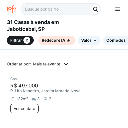
31 Casas à venda em
Jaboticabal, SP
Filtrar
Redecore IA
Valor
Cômodos
2
Ordenar por:
Mais relevante
Casa
Redecorar
R$ 497.000
R. Uto Kanesiro, Jardim Morada Nova
132
m²
3
2
Ver contato