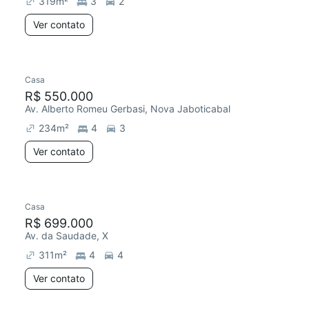
319
m²
3
2
Ver contato
Casa
R$ 550.000
Av. Alberto Romeu Gerbasi, Nova Jaboticabal
234
m²
4
3
Ver contato
Casa
Redecorar
R$ 699.000
Av. da Saudade, X
311
m²
4
4
Ver contato