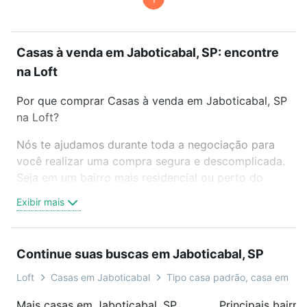
Casas à venda em Jaboticabal, SP: encontre
na Loft
Por que comprar Casas à venda em Jaboticabal, SP
na Loft?
Nós te ajudamos durante toda a negociação para
você realizar uma compra segura e descomplicada.
Seja em um bairro mais residencial ou perto do
trabalho e do metrô, aqui você vai encontrar a
Exibir mais
oferta ideal de Casas à venda em Jaboticabal, SP
para conquistar seu sonho. Agende uma visita
presencial ou por videochamada, é grátis, sem
Continue suas buscas em Jaboticabal, SP
compromisso e você ainda conta com mais de 46
mil corretores e imobiliárias te ajudando na compra,
Loft
Casas em Jaboticabal
Tipo casa padrão, casa em co
venda ou troca de imóveis.
Mais casas em Jaboticabal, SP