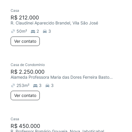
Casa
Chegou este mês
R$ 212.000
R. Claudinei Aparecido Brandel, Vila São José
50
m²
2
3
Ver contato
Casa de Condomínio
Chegou este mês
R$ 2.250.000
Alameda Professora Maria das Dores Ferreira Bastos, Jardim Barcelona
253
m²
3
3
Ver contato
Casa
Redecorar
Chegou este mês
R$ 450.000
R. Professor Romário Gouveia, Nova Jaboticabal