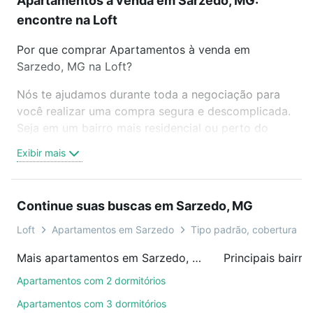
Apartamentos à venda em Sarzedo, MG:
encontre na Loft
Por que comprar Apartamentos à venda em
Sarzedo, MG na Loft?
Nós te ajudamos durante toda a negociação para
você realizar uma compra segura e descomplicada.
Seja em um bairro mais residencial ou perto do
trabalho e do metrô, aqui você vai encontrar a
Exibir mais
oferta ideal de Apartamentos à venda em Sarzedo,
MG para conquistar seu sonho. Agende uma visita
presencial ou por videochamada, é grátis, sem
Continue suas buscas em Sarzedo, MG
compromisso e você ainda conta com mais de 46
mil corretores e imobiliárias te ajudando na compra,
Loft
Apartamentos em Sarzedo
Tipo padrão, cobertura, du
venda ou troca de imóveis.
Mais apartamentos em Sarzedo, MG
Principais bairr
Como escolher um imóvel?
Apartamentos com 2 dormitórios
Use barra de busca no topo para pesquisar por
Apartamentos com 3 dormitórios