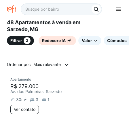
48 Apartamentos à venda em
Sarzedo, MG
Filtrar
Redecore IA
Valor
Cômodos
2
Ordenar por:
Mais relevante
Apartamento
R$ 279.000
Av. das Palmeiras, Sarzedo
30
m²
3
1
Ver contato