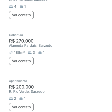
4
1
Ver contato
Cobertura
R$ 270.000
Alameda Pardais, Sarzedo
188
m²
3
1
Ver contato
Apartamento
Redecorar
Chegou este mês
R$ 200.000
R. Rio Verde, Sarzedo
2
1
Ver contato