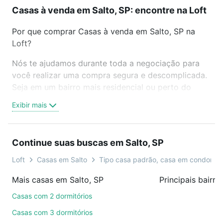
Casas à venda em Salto, SP: encontre na Loft
Por que comprar Casas à venda em Salto, SP na
Loft?
Nós te ajudamos durante toda a negociação para
você realizar uma compra segura e descomplicada.
Seja em um bairro mais residencial ou perto do
trabalho e do metrô, aqui você vai encontrar a
Exibir mais
oferta ideal de Casas à venda em Salto, SP para
conquistar seu sonho. Agende uma visita presencial
ou por videochamada, é grátis, sem compromisso e
Continue suas buscas em Salto, SP
você ainda conta com mais de 46 mil corretores e
imobiliárias te ajudando na compra, venda ou troca
Loft
Casas em Salto
Tipo casa padrão, casa em condomín
de imóveis.
Mais casas em Salto, SP
Principais bairro
Como escolher um imóvel?
Casas com 2 dormitórios
Use barra de busca no topo para pesquisar por
Casas com 3 dormitórios
ruas, bairros e até condomínios favoritos. Você