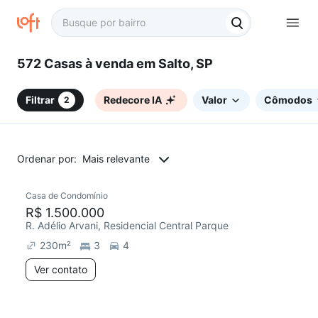
572 Casas à venda em Salto, SP
Filtrar
Redecore IA
Valor
Cômodos
2
Ordenar por:
Mais relevante
Casa de Condomínio
R$ 1.500.000
R. Adélio Arvani, Residencial Central Parque
230
m²
3
4
Ver contato