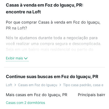
Casas à venda em Foz do Iguaçu, PR:
encontre na Loft
Por que comprar Casas à venda em Foz do Iguaçu,
PR na Loft?
Nós te ajudamos durante toda a negociação para
você realizar uma compra segura e descomplicada.
Seja em um bairro mais residencial ou perto do
trabalho e do metrô, aqui você vai encontrar a
Exibir mais
oferta ideal de Casas à venda em Foz do Iguaçu, PR
para conquistar seu sonho. Agende uma visita
presencial ou por videochamada, é grátis, sem
Continue suas buscas em Foz do Iguaçu, PR
compromisso e você ainda conta com mais de 46
mil corretores e imobiliárias te ajudando na compra,
Loft
Casas em Foz do Iguaçu
Tipo casa padrão, casa em 
venda ou troca de imóveis.
Mais casas em Foz do Iguaçu, PR
Como escolher um imóvel?
Casas com 2 dormitórios