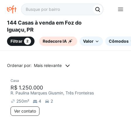
144 Casas à venda em Foz do
Iguaçu, PR
Filtrar
Redecore IA
Valor
Cômodos
2
Ordenar por:
Mais relevante
Casa
R$ 1.250.000
R. Paulina Marques Giusmin, Três Fronteiras
250
m²
4
2
Ver contato