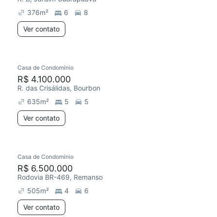
376
m²
6
8
Ver contato
Casa de Condomínio
R$ 4.100.000
R. das Crisálidas, Bourbon
635
m²
5
5
Ver contato
Casa de Condomínio
R$ 6.500.000
Rodovia BR-469, Remanso
505
m²
4
6
Ver contato