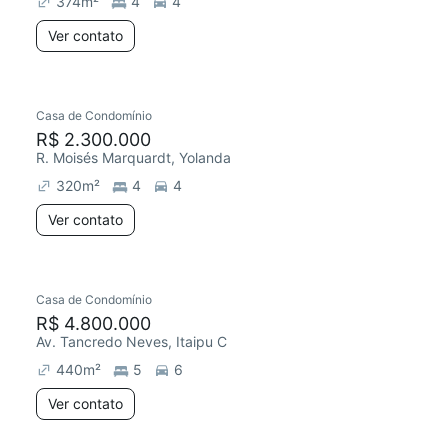
374
m²
4
4
Ver contato
Casa de Condomínio
R$ 2.300.000
R. Moisés Marquardt, Yolanda
320
m²
4
4
Ver contato
Casa de Condomínio
R$ 4.800.000
Av. Tancredo Neves, Itaipu C
440
m²
5
6
Ver contato