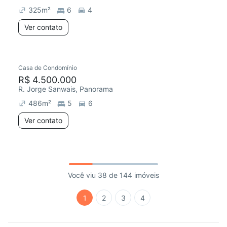
325
m²
6
4
Ver contato
Casa de Condomínio
R$ 4.500.000
R. Jorge Sanwais, Panorama
486
m²
5
6
Ver contato
Você viu 38 de 144 imóveis
1
2
3
4