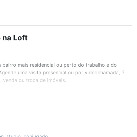
 na Loft
airro mais residencial ou perto do trabalho e do
 Agende uma visita presencial ou por videochamada, é
, venda ou troca de imóveis.
r os filtros como quantidade de quartos, suítes, com
demia, salão de festas ou área verde e encontrar
en, studio, conjugado