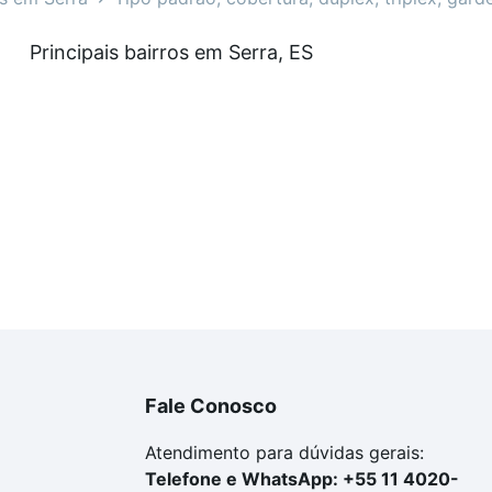
rtamentos à venda em Serra, ES que custam a partir de R$
Principais bairros em Serra, ES
inda tem alguma dúvida dos custos envolvidos no process
omprar o imóvel dos seus sonhos com segurança e conforto
Fale Conosco
Atendimento para dúvidas gerais:
Telefone e WhatsApp: +55 11 4020-