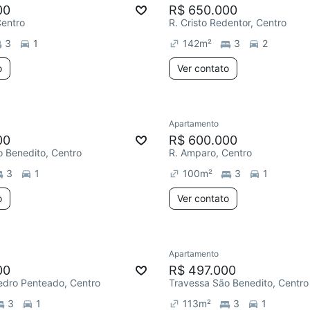
00
R$ 650.000
Centro
R. Cristo Redentor, Centro
3
1
142
m²
3
2
o
Ver contato
Apartamento
00
R$ 600.000
 Benedito, Centro
R. Amparo, Centro
3
1
100
m²
3
1
o
Ver contato
Apartamento
00
R$ 497.000
edro Penteado, Centro
Travessa São Benedito, Centro
3
1
113
m²
3
1