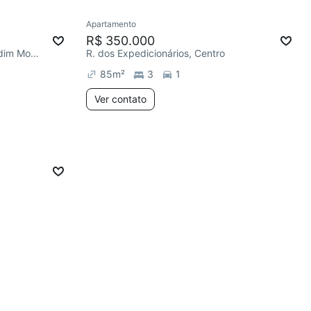
Apartamento
R$ 350.000
Av. José André de Moraes, Jardim Monte Alegre
R. dos Expedicionários, Centro
85
m²
3
1
Ver contato