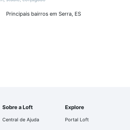
 0 e com nossas opções de financiamento imobiliário
Principais bairros em Serra, ES
o de compra, veja em nosso portal
quanto custa
. Loft, com você até as chaves.
Sobre a Loft
Explore
Central de Ajuda
Portal Loft