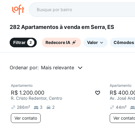
282 Apartamentos à venda em Serra, ES
Filtrar
Redecore IA
Valor
Cômodos
2
Ordenar por:
Mais relevante
Apartamento
Apartamento
Chegou este mês
R$ 1.200.000
R$ 400.0
R. Cristo Redentor, Centro
286
m²
3
2
44
m²
Ver contato
Ver contat