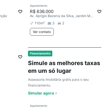
Ver
Apartamento
R$ 636.000
unção
Av. Aprígio Bezerra da Silva, Jardim Monte Alegre
110
m²
3
2
Ver contato
Ver
Financiamento
Simule as melhores taxas
em um só lugar
Assessoria imobiliária grátis para o seu
financiamento.
Simular agora
Ver
Apartamento