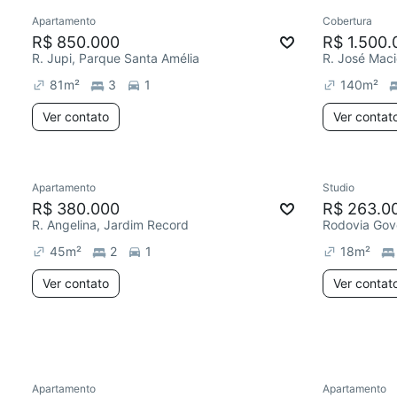
Apartamento
Cobertura
Redecorar
Chegou est
R$ 850.000
R$ 1.500.
R. Jupi, Parque Santa Amélia
R. José Maci
81
m²
3
1
140
m²
Ver contato
Ver contat
Apartamento
Studio
Redecorar
R$ 380.000
R$ 263.0
R. Angelina, Jardim Record
45
m²
2
1
18
m²
Ver contato
Ver contat
Apartamento
Apartamento
Redecorar
Chegou este mês