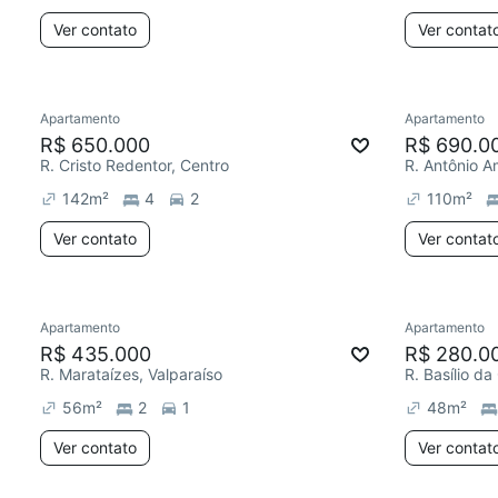
Ver contato
Ver contat
Apartamento
Apartamento
R$ 650.000
R$ 690.0
R. Cristo Redentor, Centro
R. Antônio 
142
m²
4
2
110
m²
Ver contato
Ver contat
Apartamento
Apartamento
R$ 435.000
R$ 280.0
R. Marataízes, Valparaíso
R. Basílio d
56
m²
2
1
48
m²
Ver contato
Ver contat