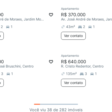
Apartamento
00
R$ 370.000
Av. José André de Moraes, Jardim Monte Alegre
2
1
43
m²
2
1
o
Ver contato
Apartamento
00
R$ 640.000
osé Bruschini, Centro
R. Cristo Redentor, Centro
3
1
135
m²
3
1
o
Ver contato
Você viu 38 de 282 imóveis