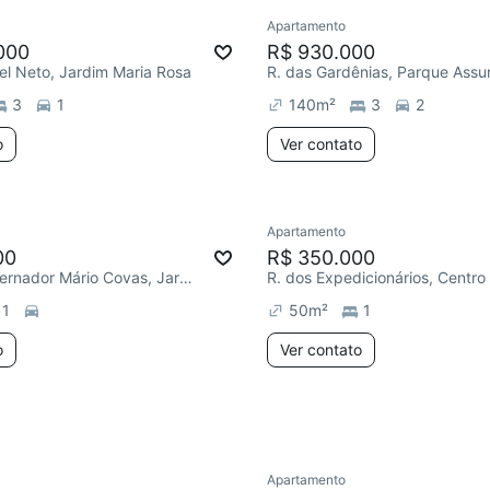
Apartamento
e mês
Redecorar
000
R$ 930.000
el Neto, Jardim Maria Rosa
R. das Gardênias, Parque Ass
3
1
140
m²
3
2
o
Ver contato
Apartamento
Chegou este mês
00
R$ 350.000
Rodovia Governador Mário Covas, Jardim Carapina
R. dos Expedicionários, Centro
1
50
m²
1
o
Ver contato
Apartamento