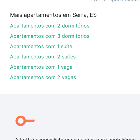
Aqui na Loft temos a oferta ideal para você, com Apa
Mais apartamentos em Serra, ES
as parcelas podem se adequar ao seu orçamento. Se a
Apartamentos com 2 dormitórios
comprar um apartamento
e conte com a gente para c
Apartamentos com 3 dormitórios
Apartamentos com 1 suíte
Apartamentos com 2 suítes
Apartamentos com 1 vaga
Apartamentos com 2 vagas
A Loft é especialista em soluções para imobiliárias,