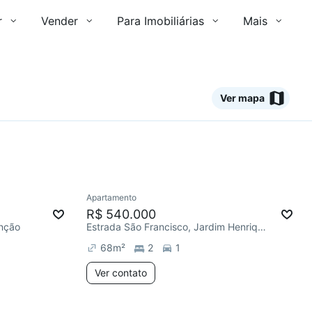
r
Vender
Para Imobiliárias
Mais
Ver mapa
Ver
Apartamento
mês
Redecorar
R$ 540.000
unção
Estrada São Francisco, Jardim Henriqueta
68
m²
2
1
Ver contato