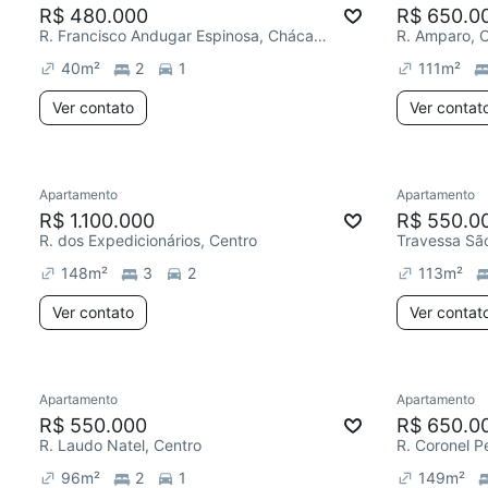
R$ 480.000
R$ 650.0
R. Francisco Andugar Espinosa, Chácara Agrindus
R. Amparo, 
40
m²
2
1
111
m²
Ver contato
Ver contat
Apartamento
Apartamento
R$ 1.100.000
R$ 550.0
R. dos Expedicionários, Centro
Travessa São
148
m²
3
2
113
m²
Ver contato
Ver contat
Apartamento
Apartamento
R$ 550.000
R$ 650.0
R. Laudo Natel, Centro
R. Coronel P
96
m²
2
1
149
m²