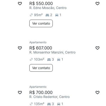
R$ 550.000
R. Edno Moscão, Centro
95
m²
2
1
Ver contato
Apartamento
R$ 607.000
R. Monsenhor Manzini, Centro
103
m²
3
1
Ver contato
Apartamento
R$ 700.000
R. Cristo Redentor, Centro
135
m²
3
1