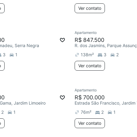
o
Ver contato
Apartamento
00
R$ 847.500
Amadeu, Serra Negra
R. dos Jasmins, Parque Assun
3
1
138
m²
3
2
o
Ver contato
Apartamento
00
R$ 700.000
a Gama, Jardim Limoeiro
Estrada São Francisco, Jardi
2
1
76
m²
2
1
o
Ver contato