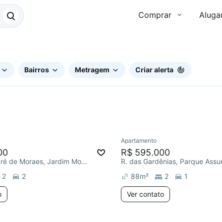
Comprar
Aluga
Bairros
Metragem
Criar alerta
Apartamento
Redecorar
Chegou este 
00
R$ 595.000
Av. José André de Moraes, Jardim Monte Alegre
R. das Gardênias, Parque Ass
2
2
88
m²
2
1
o
Ver contato