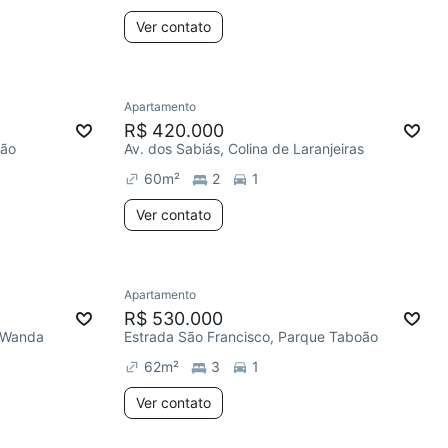
Ver contato
Apartamento
R$ 420.000
ção
Av. dos Sabiás, Colina de Laranjeiras
60
m²
2
1
Ver contato
Apartamento
R$ 530.000
m Wanda
Estrada São Francisco, Parque Taboão
62
m²
3
1
Ver contato