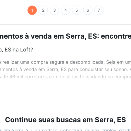
1
2
3
4
5
6
7
entos à venda em Serra, ES: encontre
, ES na Loft?
realizar uma compra segura e descomplicada. Seja em um b
rtamentos à venda em Serra, ES para conquistar seu sonho.
de 46 mil corretores e imobiliárias te ajudando na compra
bairros e até condomínios favoritos. Você também pode usa
com o preço, metragem e comodidades, como piscina, aca
 Loft.
Continue suas buscas em Serra, ES
, ES?
s em Serra
Tipo padrão, cobertura, duplex, triplex, gard