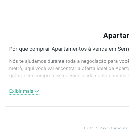
Apartam
Por que comprar Apartamentos à venda em Serra
Nós te ajudamos durante toda a negociação para você 
metrô, aqui você vai encontrar a oferta ideal de Apa
grátis, sem compromisso e você ainda conta com mais 
Como escolher um imóvel?
Exibir mais
Use barra de busca no topo para pesquisar por ruas, 
ou sem vaga de garagem para combinar perfeitamente 
Apartamentos à venda em Serra, ES ideal para você na
Qual o preço de Apartamentos à venda em Serra
Loft
Apartamento