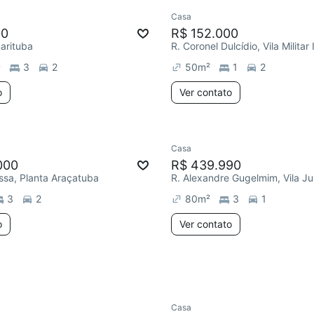
Casa
00
R$ 152.000
uarituba
R. Coronel Dulcídio, Vila Militar 
²
3
2
50
m²
1
2
o
Ver contato
Casa
e mês
Chegou este mês
000
R$ 439.990
ssa, Planta Araçatuba
R. Alexandre Gugelmim, Vila Ju
3
2
80
m²
3
1
o
Ver contato
Casa