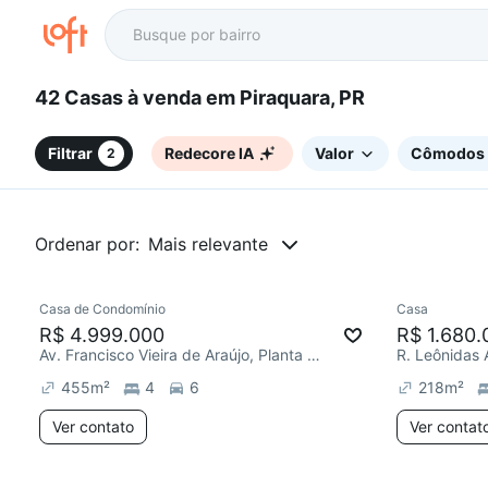
42 Casas à venda em Piraquara, PR
Filtrar
Redecore IA
Valor
Cômodos
2
Ordenar por:
Mais relevante
Casa de Condomínio
Casa
R$ 4.999.000
R$ 1.680.
Av. Francisco Vieira de Araújo, Planta O Recanto
R. Leônidas 
455
m²
4
6
218
m²
Ver contato
Ver contat