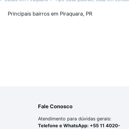
as à venda em Piraquara, PR que custam a partir de R$ 0 e
Principais bairros em Piraquara, PR
a tem alguma dúvida dos custos envolvidos no processo d
imóvel dos seus sonhos com segurança e conforto. Loft, c
Fale Conosco
Atendimento para dúvidas gerais:
Telefone e WhatsApp: +55 11 4020-