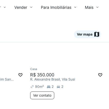
r
Vender
Para Imobiliárias
Mais
Ver mapa
Ver
Casa
R$ 350.000
R. Rodrigo Wandembruck, Jardim Santa Helena
R. Alexandre Brasil, Vila Susi
90
m²
2
2
Ver contato