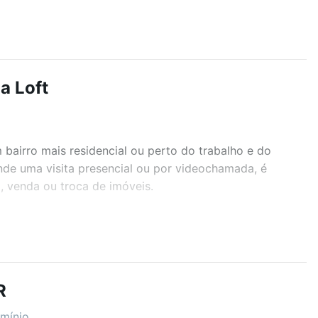
a Loft
airro mais residencial ou perto do trabalho e do
nde uma visita presencial ou por videochamada, é
, venda ou troca de imóveis.
r os filtros como quantidade de quartos, suítes, com
demia, salão de festas ou área verde e encontrar
R
mínio