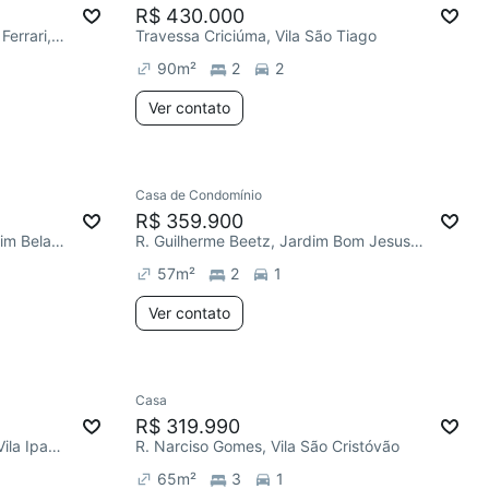
R$ 430.000
Av. Engenheiro Jairo Sebastião Ferrari, Vila Ipanema
Travessa Criciúma, Vila São Tiago
90
m²
2
2
Ver contato
Casa de Condomínio
R$ 359.900
Av. Centenário do Paraná, Jardim Bela Vista
R. Guilherme Beetz, Jardim Bom Jesus dos Passos
57
m²
2
1
Ver contato
Casa
R$ 319.990
R. Antônio Aparecido Esteves, Vila Ipanema
R. Narciso Gomes, Vila São Cristóvão
65
m²
3
1