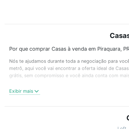
Casas
Por que comprar Casas à venda em Piraquara, PR
Nós te ajudamos durante toda a negociação para você 
metrô, aqui você vai encontrar a oferta ideal de Casa
grátis, sem compromisso e você ainda conta com mais 
Como escolher um imóvel?
Exibir mais
Use barra de busca no topo para pesquisar por ruas, 
ou sem vaga de garagem para combinar perfeitamente 
Casas à venda em Piraquara, PR ideal para você na Lof
Qual o preço de Casas à venda em Piraquara, PR
Loft