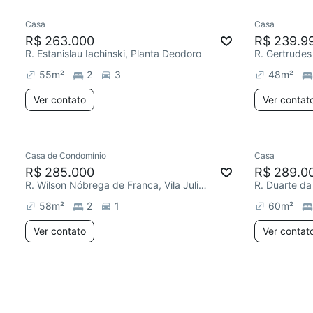
Casa
Casa
R$ 263.000
R$ 239.9
R. Estanislau Iachinski, Planta Deodoro
55
m²
2
3
48
m²
Ver contato
Ver contat
Casa de Condomínio
Casa
R$ 285.000
R$ 289.0
R. Wilson Nóbrega de Franca, Vila Juliana
R. Duarte da
58
m²
2
1
60
m²
Ver contato
Ver contat