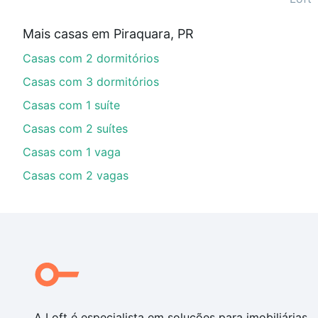
Aqui na Loft temos a oferta ideal para você, com Cas
Mais casas em Piraquara, PR
parcelas podem se adequar ao seu orçamento. Se aind
Casas com 2 dormitórios
um apartamento
e conte com a gente para comprar o 
Casas com 3 dormitórios
Casas com 1 suíte
Casas com 2 suítes
Casas com 1 vaga
Casas com 2 vagas
A Loft é especialista em soluções para imobiliárias,