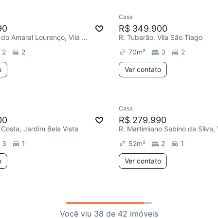
Casa
90
R$ 349.900
R. Gertrudes do Amaral Lourenço, Vila Fuck
R. Tubarão, Vila São Tiago
2
2
70
m²
3
2
o
Ver contato
Casa
00
R$ 279.990
 Costa, Jardim Bela Vista
3
1
52
m²
2
1
o
Ver contato
Você viu 38 de 42 imóveis