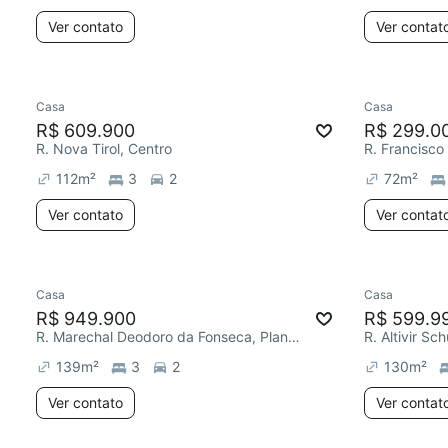
Ver contato
Ver contat
Casa
Casa
R$ 609.900
R$ 299.0
R. Nova Tirol, Centro
R. Francisco
112
m²
3
2
72
m²
Ver contato
Ver contat
Casa
Casa
R$ 949.900
R$ 599.9
R. Marechal Deodoro da Fonseca, Planta Araçatuba
R. Altivir Sc
139
m²
3
2
130
m²
Ver contato
Ver contat