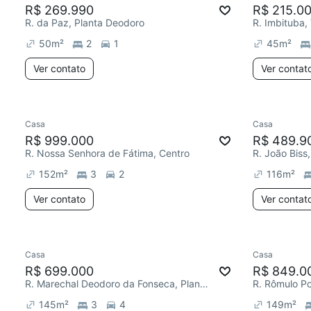
R$ 269.990
R$ 215.0
R. da Paz, Planta Deodoro
R. Imbituba,
50
m²
2
1
45
m²
Ver contato
Ver contat
Casa
Casa
R$ 999.000
R$ 489.9
R. Nossa Senhora de Fátima, Centro
R. João Biss
152
m²
3
2
116
m²
Ver contato
Ver contat
Casa
Casa
R$ 699.000
R$ 849.0
R. Marechal Deodoro da Fonseca, Planta Araçatuba
R. Rômulo Pol
145
m²
3
4
149
m²