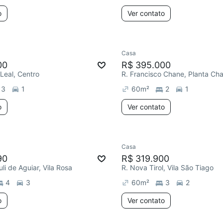
o
Ver contato
Casa
00
R$ 395.000
 Leal, Centro
R. Francisco Chane, Planta Ch
3
1
60
m²
2
1
o
Ver contato
Casa
90
R$ 319.900
huli de Aguiar, Vila Rosa
R. Nova Tirol, Vila São Tiago
4
3
60
m²
3
2
o
Ver contato