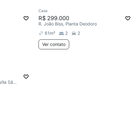
Casa
R$ 299.000
R. João Biss, Planta Deodoro
61
m²
2
2
Ver contato
R. Martimiano Sabino da Silva, Vila São Cristóvão