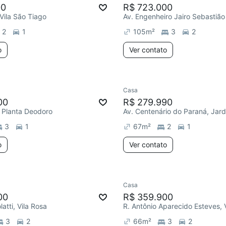
00
R$ 723.000
 Vila São Tiago
2
1
105
m²
3
2
o
Ver contato
Casa
00
R$ 279.990
, Planta Deodoro
3
1
67
m²
2
1
o
Ver contato
Casa
00
R$ 359.900
atti, Vila Rosa
3
2
66
m²
3
2