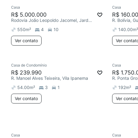
Casa
Casa
R$ 5.000.000
R$ 160.0
Rodovia João Leopoldo Jacomel, Jardim Veneza
R. Bolívia, G
550
m²
4
10
140.00
m
Ver contato
Ver contat
Casa de Condomínio
Casa
Chegou est
R$ 239.990
R$ 1.750.
R. Manoel Alves Teixeira, Vila Ipanema
R. Ponta Gro
54.00
m²
3
1
192
m²
Ver contato
Ver contat
Casa
Casa
Chegou este mês