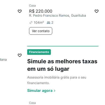
Ver
Casa
R$ 220.000
I
R. Pedro Francisco Ramos, Guarituba
104
m²
2
Ver contato
Ver
Financiamento
liana
Simule as melhores taxas
em um só lugar
Assessoria imobiliária grátis para o seu
financiamento.
Simular agora
Ver
Casa