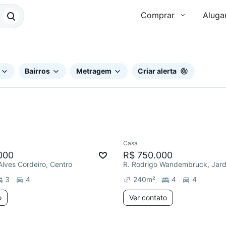
Comprar
Aluga
Bairros
Metragem
Criar alerta
Casa
000
R$ 750.000
Alves Cordeiro, Centro
3
4
240
m²
4
4
o
Ver contato