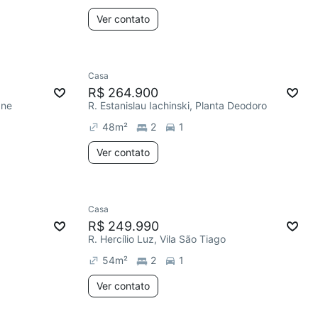
Ver contato
Casa
R$ 264.900
ane
R. Estanislau Iachinski, Planta Deodoro
48
m²
2
1
Ver contato
Casa
R$ 249.990
R. Hercílio Luz, Vila São Tiago
54
m²
2
1
Ver contato