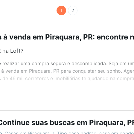
1
2
 à venda em Piraquara, PR: encontre n
 na Loft?
realizar uma compra segura e descomplicada. Seja em um b
s à venda em Piraquara, PR para conquistar seu sonho. Age
de 46 mil corretores e imobiliárias te ajudando na compra
bairros e até condomínios favoritos. Você também pode usa
com o preço, metragem e comodidades, como piscina, aca
t.
Continue suas buscas em Piraquara, P
?
Casas em Piraquara
Tipo casa padrão, casa em condo