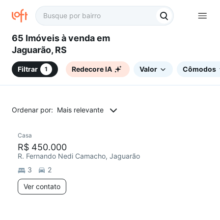
65 Imóveis à venda em
Jaguarão, RS
Filtrar
Redecore IA
Valor
Cômodos
1
Ordenar por:
Mais relevante
Casa
R$ 450.000
R. Fernando Nedi Camacho, Jaguarão
3
2
Ver contato