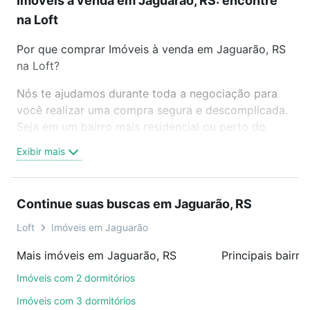
Imóveis à venda em Jaguarão, RS: encontre
na Loft
Por que comprar Imóveis à venda em Jaguarão, RS
na Loft?
Nós te ajudamos durante toda a negociação para
você realizar uma compra segura e descomplicada.
Seja em um bairro mais residencial ou perto do
trabalho e do metrô, aqui você vai encontrar a
Exibir mais
oferta ideal de Imóveis à venda em Jaguarão, RS
para conquistar seu sonho. Agende uma visita
presencial ou por videochamada, é grátis, sem
Continue suas buscas em Jaguarão, RS
compromisso e você ainda conta com mais de 46
mil corretores e imobiliárias te ajudando na compra,
Loft
Imóveis em Jaguarão
venda ou troca de imóveis.
Mais imóveis em Jaguarão, RS
Principais bairr
Como escolher um imóvel?
Imóveis com 2 dormitórios
Use barra de busca no topo para pesquisar por
Imóveis com 3 dormitórios