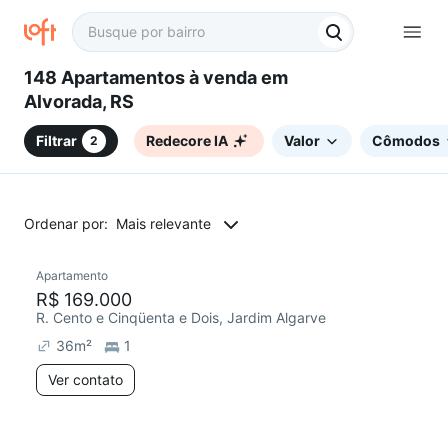
148 Apartamentos à venda em
Alvorada, RS
Filtrar
Redecore IA
Valor
Cômodos
2
Ordenar por:
Mais relevante
Apartamento
Redecorar
R$ 169.000
R. Cento e Cinqüenta e Dois, Jardim Algarve
36
m²
1
Ver contato