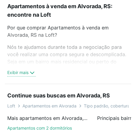
Apartamentos à venda em Alvorada, RS:
encontre na Loft
Por que comprar Apartamentos à venda em
Alvorada, RS na Loft?
Nós te ajudamos durante toda a negociação para
você realizar uma compra segura e descomplicada.
Seja em um bairro mais residencial ou perto do
trabalho e do metrô, aqui você vai encontrar a
Exibir mais
oferta ideal de Apartamentos à venda em Alvorada,
RS para conquistar seu sonho. Agende uma visita
presencial ou por videochamada, é grátis, sem
Continue suas buscas em Alvorada, RS
compromisso e você ainda conta com mais de 46
mil corretores e imobiliárias te ajudando na compra,
Loft
Apartamentos em Alvorada
Tipo padrão, cobertura, du
venda ou troca de imóveis.
Mais apartamentos em Alvorada, RS
Principais bairr
Como escolher um imóvel?
Apartamentos com 2 dormitórios