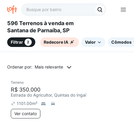
596 Terrenos à venda em
Santana de Parnaíba, SP
Filtrar
Redecore IA
Valor
Cômodos
2
Ordenar por:
Mais relevante
Terreno
R$ 350.000
Estrada do Agricultor, Quintas do Ingaí
1101.00
m²
Ver contato