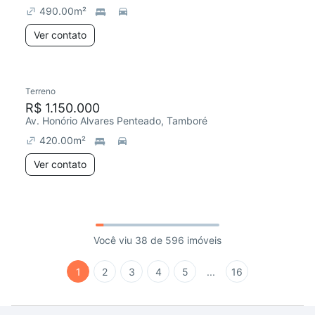
490.00
m²
Ver contato
Terreno
R$ 1.150.000
Av. Honório Alvares Penteado, Tamboré
420.00
m²
Ver contato
Você viu 38 de 596 imóveis
1
2
3
4
5
...
16