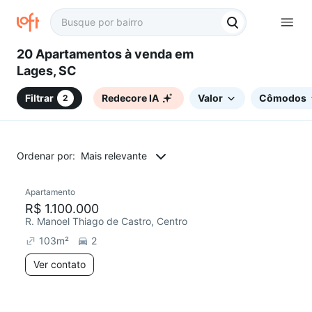
20 Apartamentos à venda em
Lages, SC
Filtrar
Redecore IA
Valor
Cômodos
2
Ordenar por:
Mais relevante
Apartamento
Redecorar
R$ 1.100.000
R. Manoel Thiago de Castro, Centro
103
m²
2
Ver contato