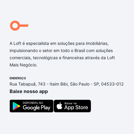
Qual o preço de Apartamentos à venda em Lages,
SC?
Aqui na Loft temos a oferta ideal para você, com
Apartamentos à venda em Lages, SC que custam a
A Loft é especialista em soluções para imobiliárias,
partir de R$ 0 e com nossas opções de
impulsionando o setor em todo o Brasil com soluções
financiamento imobiliário as parcelas podem se
comerciais, tecnológicas e financeiras através da Loft
adequar ao seu orçamento. Se ainda tem alguma
Mais Negócio.
dúvida dos custos envolvidos no processo de
compra, veja em nosso portal
quanto custa comprar
ENDEREÇO
um apartamento
e conte com a gente para comprar
Rua Tabapuã, 743 - Itaim Bibi, São Paulo - SP, 04533-012
o imóvel dos seus sonhos com segurança e
Baixe nosso app
conforto. Loft, com você até as chaves.