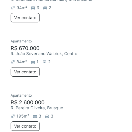
94
m²
3
2
Ver contato
Apartamento
R$ 670.000
R. João Severiano Waltrick, Centro
84
m²
1
2
Ver contato
Apartamento
Redecorar
R$ 2.600.000
R. Pereira Oliveira, Brusque
195
m²
3
3
Ver contato