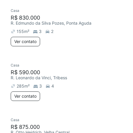
Casa
R$ 830.000
R. Edmundo da Silva Pozes, Ponta Aguda
155
m²
3
2
Ver contato
Casa
Chegou este mês
R$ 590.000
R. Leonardo da Vinci, Tribess
285
m²
3
4
Ver contato
Casa
Redecorar
R$ 875.000
R. Otto Heidrich, Velha Central