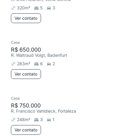
320
m²
5
3
Ver contato
Casa
R$ 650.000
R. Waltraud Voigt, Badenfurt
283
m²
6
2
Ver contato
Casa
R$ 750.000
R. Francisco Vahldieck, Fortaleza
248
m²
3
1
Ver contato