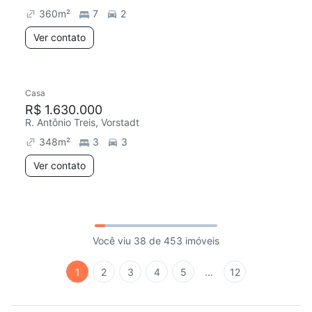
360
m²
7
2
Ver contato
Casa
R$ 1.630.000
R. Antônio Treis, Vorstadt
348
m²
3
3
Ver contato
Você viu 38 de 453 imóveis
1
2
3
4
5
...
12