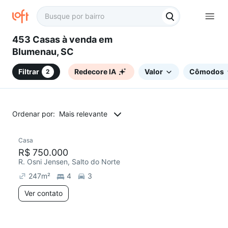
453 Casas à venda em
Blumenau, SC
Filtrar
Redecore IA
Valor
Cômodos
2
Ordenar por:
Mais relevante
Casa
R$ 750.000
R. Osni Jensen, Salto do Norte
247
m²
4
3
Ver contato