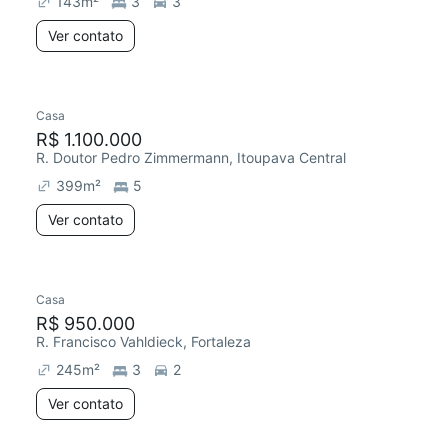
143
m²
3
3
Ver contato
Casa
R$ 1.100.000
R. Doutor Pedro Zimmermann, Itoupava Central
399
m²
5
Ver contato
Casa
R$ 950.000
R. Francisco Vahldieck, Fortaleza
245
m²
3
2
Ver contato