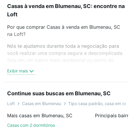
Casas à venda em Blumenau, SC: encontre na
Loft
Por que comprar Casas à venda em Blumenau, SC
na Loft?
Nós te ajudamos durante toda a negociação para
você realizar uma compra segura e descomplicada.
Seja em um bairro mais residencial ou perto do
trabalho e do metrô, aqui você vai encontrar a
Exibir mais
oferta ideal de Casas à venda em Blumenau, SC
para conquistar seu sonho. Agende uma visita
presencial ou por videochamada, é grátis, sem
Continue suas buscas em Blumenau, SC
compromisso e você ainda conta com mais de 46
mil corretores e imobiliárias te ajudando na compra,
Loft
Casas em Blumenau
Tipo casa padrão, casa em cond
venda ou troca de imóveis.
Mais casas em Blumenau, SC
Como escolher um imóvel?
Casas com 2 dormitórios