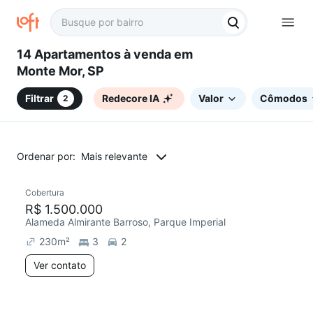
14 Apartamentos à venda em
Monte Mor, SP
Filtrar
Redecore IA
Valor
Cômodos
2
Ordenar por:
Mais relevante
Cobertura
Chegou este mês
R$ 1.500.000
Alameda Almirante Barroso, Parque Imperial
230
m²
3
2
Ver contato