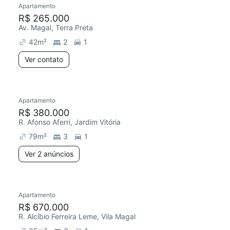
Apartamento
Redecorar
Chegou há 3 dias
R$ 265.000
Av. Magal, Terra Preta
42
m²
2
1
Ver contato
2 anúncios
Apartamento
Chegou este mês
R$ 380.000
R. Afonso Aferri, Jardim Vitória
79
m²
3
1
Ver 2 anúncios
Apartamento
Redecorar
R$ 670.000
R. Alcíbio Ferreira Leme, Vila Magal