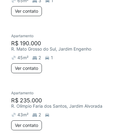
65
m²
3
1
Ver contato
Apartamento
R$ 190.000
R. Mato Grosso do Sul, Jardim Engenho
45
m²
2
1
Ver contato
Apartamento
Redecorar
Chegou este mês
R$ 235.000
R. Olímpio Faria dos Santos, Jardim Alvorada
43
m²
2
Ver contato