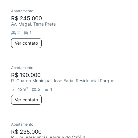
Apartamento
Redecorar
R$ 245.000
Av. Magal, Terra Preta
2
1
Ver contato
Apartamento
Redecorar
Chegou este mês
R$ 190.000
R. Guarda Municipal José Faria, Residencial Parque do Café II
42
m²
2
1
Ver contato
Apartamento
R$ 235.000
R. Um, Residencial Parque do Café II