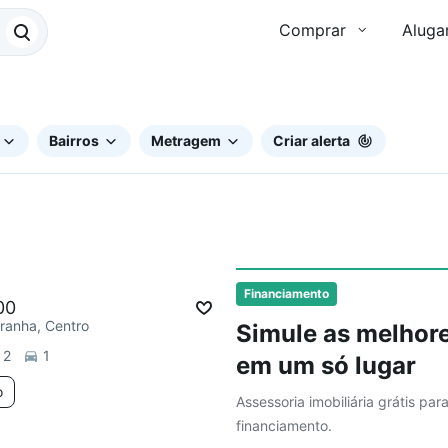
Comprar
Aluga
Bairros
Metragem
Criar alerta
ar
Financiamento
00
ranha, Centro
Simule as melhore
2
1
em um só lugar
o
Assessoria imobiliária grátis par
financiamento.