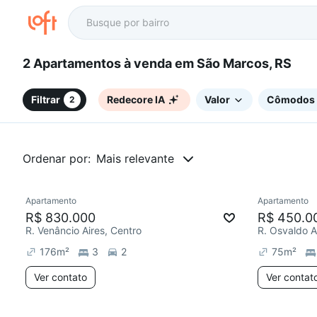
2 Apartamentos à venda em São Marcos, RS
Filtrar
Redecore IA
Valor
Cômodos
2
Ordenar por:
Mais relevante
Apartamento
Apartamento
Redecorar
Redecor
R$ 830.000
R$ 450.0
R. Venâncio Aires, Centro
R. Osvaldo A
176
m²
3
2
75
m²
Ver contato
Ver contat