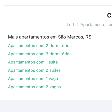
ou sem vaga de garagem para combinar perfeitamente 
Apartamentos à venda em São Marcos, RS ideal para v
C
Qual o preço de Apartamentos à venda em São 
Loft
Apartamentos e
Aqui na Loft temos a oferta ideal para você, com Ap
Mais apartamentos em São Marcos, RS
imobiliário as parcelas podem se adequar ao seu orç
Apartamentos com 2 dormitórios
custa comprar um apartamento
e conte com a gente p
Apartamentos com 3 dormitórios
Apartamentos com 1 suíte
Apartamentos com 2 suítes
Apartamentos com 1 vaga
Apartamentos com 2 vagas