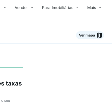
r
Vender
Para Imobiliárias
Mais
Ver mapa
Ver
s taxas
a o seu