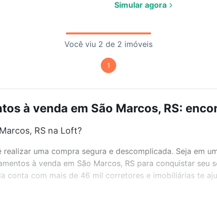
Simular agora
Você viu 2 de 2 imóveis
1
os à venda em São Marcos, RS: encon
Marcos, RS na Loft?
realizar uma compra segura e descomplicada. Seja em um b
rtamentos à venda em São Marcos, RS para conquistar seu s
 conta com mais de 46 mil corretores e imobiliárias te a
bairros e até condomínios favoritos. Você também pode usa