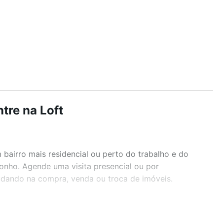
tre na Loft
airro mais residencial ou perto do trabalho e do
onho. Agende uma visita presencial ou por
judando na compra, venda ou troca de imóveis.
r os filtros como quantidade de quartos, suítes, com