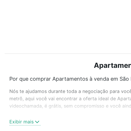
Apartament
Por que comprar Apartamentos à venda em São 
Nós te ajudamos durante toda a negociação para você 
metrô, aqui você vai encontrar a oferta ideal de Apa
videochamada, é grátis, sem compromisso e você ainda
Como escolher um imóvel?
Exibir mais
Use barra de busca no topo para pesquisar por ruas, 