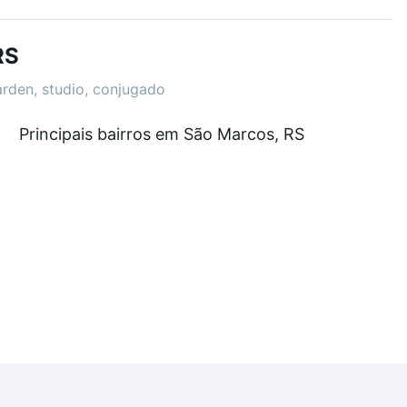
demia, salão de festas ou área verde e encontrar
RS
arden, studio, conjugado
r de R$ 0 e com nossas opções de financiamento
Principais bairros em São Marcos, RS
 no processo de compra, veja em nosso portal
quanto
nforto. Loft, com você até as chaves.