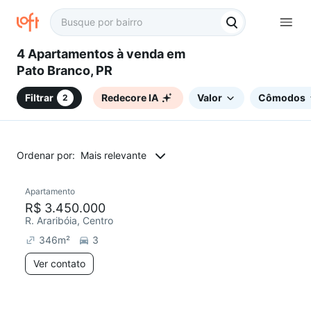
4 Apartamentos à venda em
Pato Branco, PR
Filtrar
Redecore IA
Valor
Cômodos
2
Ordenar por:
Mais relevante
Apartamento
R$ 3.450.000
R. Araribóia, Centro
346
m²
3
Ver contato