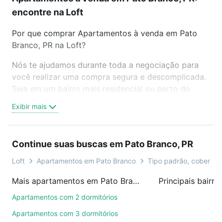
encontre na Loft
Por que comprar Apartamentos à venda em Pato
Branco, PR na Loft?
Nós te ajudamos durante toda a negociação para
você realizar uma compra segura e descomplicada.
Seja em um bairro mais residencial ou perto do
trabalho e do metrô, aqui você vai encontrar a
Exibir mais
oferta ideal de Apartamentos à venda em Pato
Branco, PR para conquistar seu sonho. Agende uma
visita presencial ou por videochamada, é grátis, sem
Continue suas buscas em Pato Branco, PR
compromisso e você ainda conta com mais de 46
mil corretores e imobiliárias te ajudando na compra,
Loft
Apartamentos em Pato Branco
Tipo padrão, cobertura
venda ou troca de imóveis.
Mais apartamentos em Pato Branco, PR
Como escolher um imóvel?
Apartamentos com 2 dormitórios
Use barra de busca no topo para pesquisar por
Apartamentos com 3 dormitórios