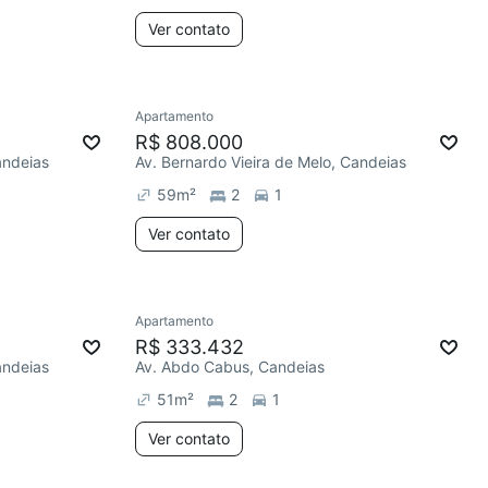
Ver contato
Apartamento
R$ 808.000
andeias
Av. Bernardo Vieira de Melo, Candeias
59
m²
2
1
Ver contato
Apartamento
R$ 333.432
andeias
Av. Abdo Cabus, Candeias
51
m²
2
1
Ver contato