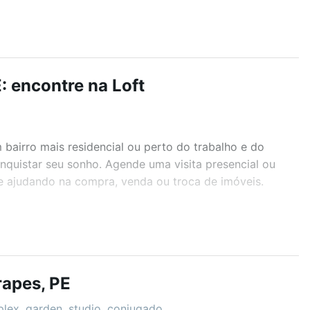
 encontre na Loft
airro mais residencial ou perto do trabalho e do
nquistar seu sonho. Agende uma visita presencial ou
te ajudando na compra, venda ou troca de imóveis.
r os filtros como quantidade de quartos, suítes, com
demia, salão de festas ou área verde e encontrar
apes, PE
plex, garden, studio, conjugado