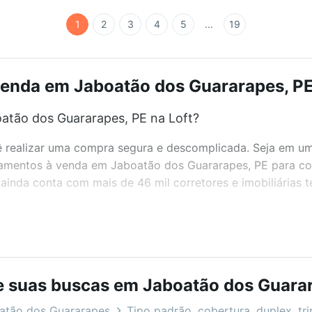
1
2
3
4
5
...
19
enda em Jaboatão dos Guararapes, PE:
tão dos Guararapes, PE na Loft?
realizar uma compra segura e descomplicada. Seja em um b
rtamentos à venda em Jaboatão dos Guararapes, PE para co
inda conta com mais de 46 mil corretores e imobiliárias 
bairros e até condomínios favoritos. Você também pode usa
com o preço, metragem e comodidades, como piscina, aca
 ideal para você na Loft.
e suas buscas em Jaboatão dos Guarar
tão dos Guararapes, PE?
atão dos Guararapes
Tipo padrão, cobertura, duplex, tri