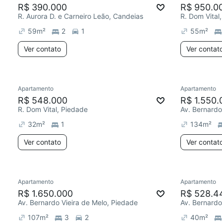
R$ 390.000
R$ 950.0
R. Aurora D. e Carneiro Leão, Candeias
R. Dom Vital
59
m²
2
1
55
m²
Ver contato
Ver contat
Apartamento
Apartamento
R$ 548.000
R$ 1.550.
R. Dom Vital, Piedade
Av. Bernardo
32
m²
1
134
m²
Ver contato
Ver contat
Apartamento
Apartamento
R$ 1.650.000
R$ 528.4
Av. Bernardo Vieira de Melo, Piedade
Av. Bernardo
107
m²
3
2
40
m²