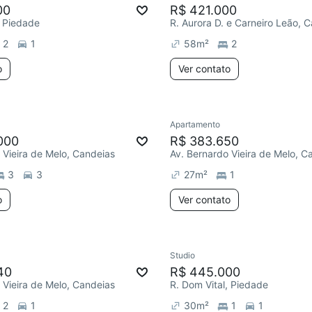
00
R$ 421.000
, Piedade
R. Aurora D. e Carneiro Leão, 
2
1
58
m²
2
o
Ver contato
Apartamento
000
R$ 383.650
 Vieira de Melo, Candeias
Av. Bernardo Vieira de Melo, C
3
3
27
m²
1
o
Ver contato
Studio
40
R$ 445.000
 Vieira de Melo, Candeias
R. Dom Vital, Piedade
2
1
30
m²
1
1