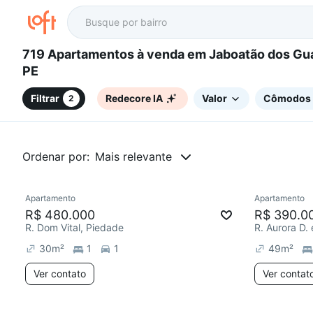
719 Apartamentos à venda em Jaboatão dos Guararapes,
PE
Filtrar
Redecore IA
Valor
Cômodos
2
Ordenar por:
Mais relevante
Apartamento
Apartamento
R$ 480.000
R$ 390.0
R. Dom Vital, Piedade
R. Aurora D.
30
m²
1
1
49
m²
Ver contato
Ver contat