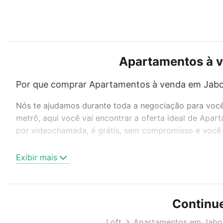
Apartamentos à v
Por que comprar Apartamentos à venda em Jaboa
Nós te ajudamos durante toda a negociação para você 
metrô, aqui você vai encontrar a oferta ideal de Apa
por videochamada, é grátis, sem compromisso e você a
Como escolher um imóvel?
Exibir mais
Use barra de busca no topo para pesquisar por ruas, 
ou sem vaga de garagem para combinar perfeitamente 
Apartamentos à venda em Jaboatão dos Guararapes, PE
Continu
Qual o preço de Apartamentos à venda em Jaboa
Loft
Apartamentos em Jabo