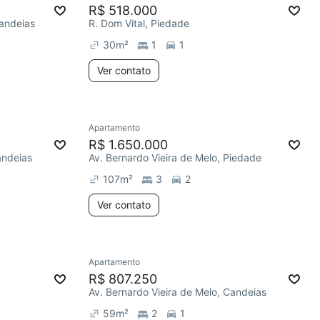
R$ 518.000
Candeias
R. Dom Vital, Piedade
30
m²
1
1
Ver contato
Apartamento
R$ 1.650.000
andeias
Av. Bernardo Vieira de Melo, Piedade
107
m²
3
2
Ver contato
Apartamento
R$ 807.250
Av. Bernardo Vieira de Melo, Candeias
59
m²
2
1