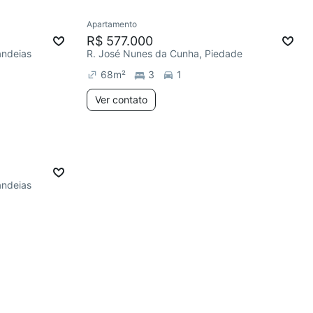
Apartamento
R$ 577.000
andeias
R. José Nunes da Cunha, Piedade
68
m²
3
1
Ver contato
andeias