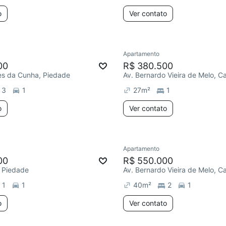
o
Ver contato
Apartamento
00
R$ 380.500
es da Cunha, Piedade
Av. Bernardo Vieira de Melo, C
3
1
27
m²
1
o
Ver contato
Apartamento
00
R$ 550.000
, Piedade
Av. Bernardo Vieira de Melo, C
1
1
40
m²
2
1
o
Ver contato