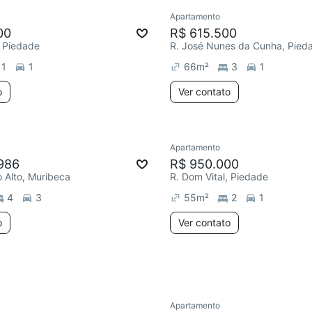
Apartamento
ar
00
R$ 615.500
, Piedade
R. José Nunes da Cunha, Pied
1
1
66
m²
3
1
o
Ver contato
Apartamento
986
R$ 950.000
o Alto, Muribeca
R. Dom Vital, Piedade
4
3
55
m²
2
1
o
Ver contato
Apartamento