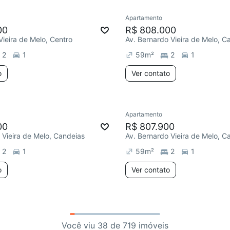
Apartamento
00
R$ 808.000
Vieira de Melo, Centro
Av. Bernardo Vieira de Melo, C
2
1
59
m²
2
1
o
Ver contato
Apartamento
00
R$ 807.900
 Vieira de Melo, Candeias
Av. Bernardo Vieira de Melo, C
2
1
59
m²
2
1
o
Ver contato
Você viu 38 de 719 imóveis