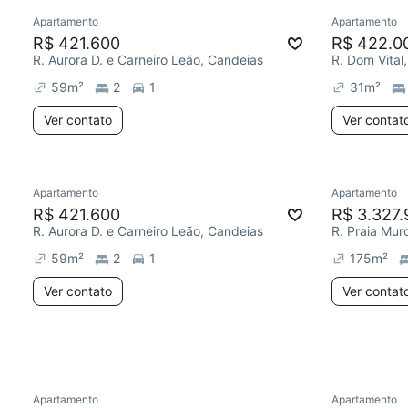
Apartamento
Apartamento
Redecor
R$ 421.600
R$ 422.0
R. Aurora D. e Carneiro Leão, Candeias
R. Dom Vital
59
m²
2
1
31
m²
Ver contato
Ver contat
Apartamento
Apartamento
R$ 421.600
R$ 3.327.
R. Aurora D. e Carneiro Leão, Candeias
R. Praia Mur
59
m²
2
1
175
m²
Ver contato
Ver contat
Apartamento
Apartamento
Redecorar