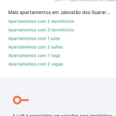
Aqui na Loft temos a oferta ideal para você, com Ap
Mais apartamentos em Jaboatão dos Guararapes, PE
financiamento imobiliário as parcelas podem se adeq
Apartamentos com 2 dormitórios
portal
quanto custa comprar um apartamento
e conte
Apartamentos com 3 dormitórios
Apartamentos com 1 suíte
Apartamentos com 2 suítes
Apartamentos com 1 vaga
Apartamentos com 2 vagas
A Loft é especialista em soluções para imobiliárias,