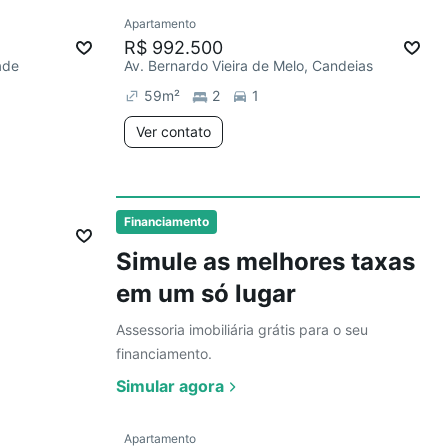
Ver
Apartamento
Redecorar
R$ 992.500
ade
Av. Bernardo Vieira de Melo, Candeias
59
m²
2
1
Ver contato
Ver
Financiamento
Simule as melhores taxas
em um só lugar
Assessoria imobiliária grátis para o seu
financiamento.
Simular agora
Ver
Apartamento