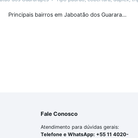
artamentos à venda em Jaboatão dos Guararapes, PE que c
Principais bairros em Jaboatão dos Guararapes, PE
uar ao seu orçamento. Se ainda tem alguma dúvida dos cus
 com a gente para comprar o imóvel dos seus sonhos com s
Fale Conosco
Atendimento para dúvidas gerais:
Telefone e WhatsApp: +55 11 4020-