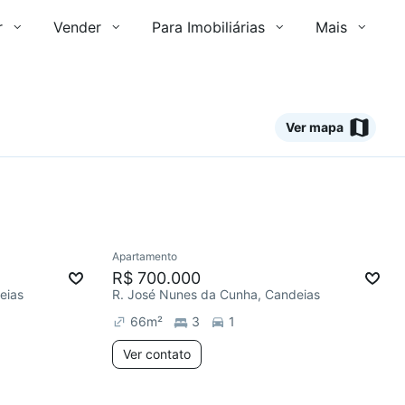
r
Vender
Para Imobiliárias
Mais
Ver mapa
Ver
Apartamento
Redecorar
R$ 700.000
eias
R. José Nunes da Cunha, Candeias
66
m²
3
1
Ver contato