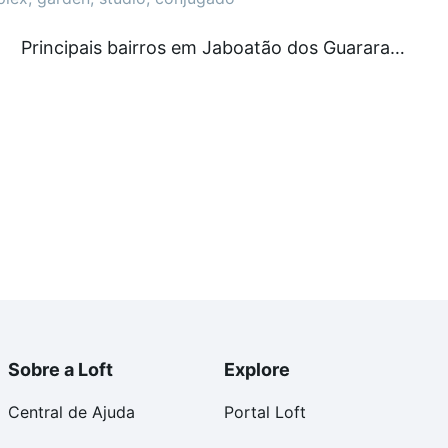
ustam a partir de R$ 0 e com nossas opções de
Principais bairros em Jaboatão dos Guararapes, PE
tos envolvidos no processo de compra, veja em nosso
egurança e conforto. Loft, com você até as chaves.
Sobre a Loft
Explore
Central de Ajuda
Portal Loft