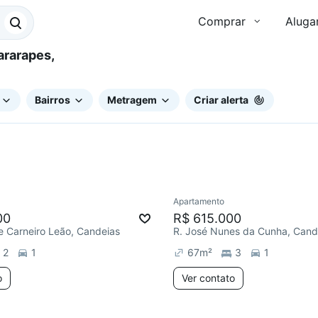
Comprar
Aluga
Bairros
Metragem
Criar alerta
Apartamento
00
R$ 615.000
 e Carneiro Leão, Candeias
R. José Nunes da Cunha, Cand
2
1
67
m²
3
1
o
Ver contato