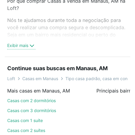
Por que comprar Casas à venda em Manaus, AM na
Loft?
Nós te ajudamos durante toda a negociação para
você realizar uma compra segura e descomplicada.
Seja em um bairro mais residencial ou perto do
trabalho e do metrô, aqui você vai encontrar a
Exibir mais
oferta ideal de Casas à venda em Manaus, AM para
conquistar seu sonho. Agende uma visita presencial
ou por videochamada, é grátis, sem compromisso e
Continue suas buscas em Manaus, AM
você ainda conta com mais de 46 mil corretores e
imobiliárias te ajudando na compra, venda ou troca
Loft
Casas em Manaus
Tipo casa padrão, casa em condom
de imóveis.
Mais casas em Manaus, AM
Principais bairr
Como escolher um imóvel?
Casas com 2 dormitórios
Use barra de busca no topo para pesquisar por
Casas com 3 dormitórios
ruas, bairros e até condomínios favoritos. Você
Casas com 1 suíte
também pode usar os filtros como quantidade de
Casas com 2 suítes
quartos, suítes, com ou sem vaga de garagem para