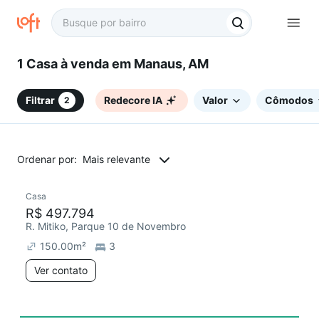
1 Casa à venda em Manaus, AM
Filtrar
Redecore IA
Valor
Cômodos
2
Ordenar por:
Mais relevante
Casa
Chegou este mês
R$ 497.794
R. Mitiko, Parque 10 de Novembro
150.00
m²
3
Ver contato