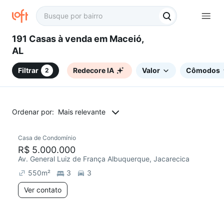
191 Casas à venda em Maceió,
AL
Filtrar
Redecore IA
Valor
Cômodos
2
Ordenar por:
Mais relevante
Casa de Condomínio
R$ 5.000.000
Av. General Luiz de França Albuquerque, Jacarecica
550
m²
3
3
Ver contato