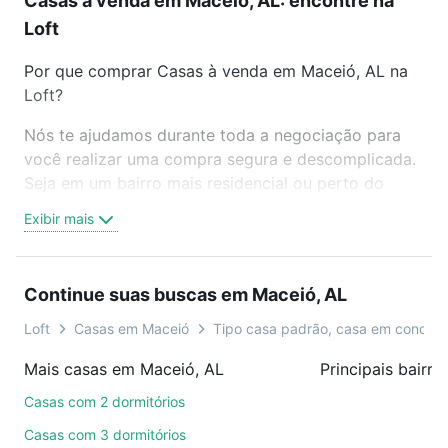
Casas à venda em Maceió, AL: encontre na
Loft
Por que comprar Casas à venda em Maceió, AL na
Loft?
Nós te ajudamos durante toda a negociação para
você realizar uma compra segura e descomplicada.
Seja em um bairro mais residencial ou perto do
trabalho e do metrô, aqui você vai encontrar a
Exibir mais
oferta ideal de Casas à venda em Maceió, AL para
conquistar seu sonho. Agende uma visita presencial
ou por videochamada, é grátis, sem compromisso e
Continue suas buscas em Maceió, AL
você ainda conta com mais de 46 mil corretores e
imobiliárias te ajudando na compra, venda ou troca
Loft
Casas em Maceió
Tipo casa padrão, casa em condom
de imóveis.
Mais casas em Maceió, AL
Principais bairr
Como escolher um imóvel?
Casas com 2 dormitórios
Use barra de busca no topo para pesquisar por
Casas com 3 dormitórios