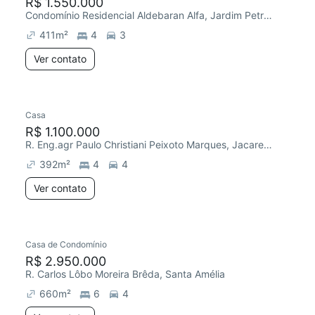
R$ 1.550.000
Condomínio Residencial Aldebaran Alfa, Jardim Petrópolis
411
m²
4
3
Ver contato
Casa
R$ 1.100.000
R. Eng.agr Paulo Christiani Peixoto Marques, Jacarecica
392
m²
4
4
Ver contato
Casa de Condomínio
R$ 2.950.000
R. Carlos Lôbo Moreira Brêda, Santa Amélia
660
m²
6
4