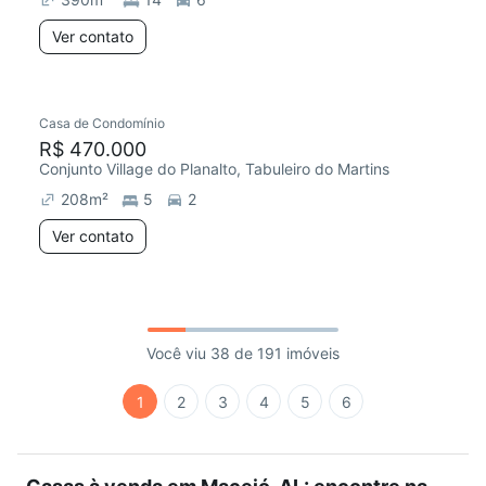
Ver contato
Casa de Condomínio
R$ 470.000
Conjunto Village do Planalto, Tabuleiro do Martins
208
m²
5
2
Ver contato
Você viu 38 de 191 imóveis
1
2
3
4
5
6