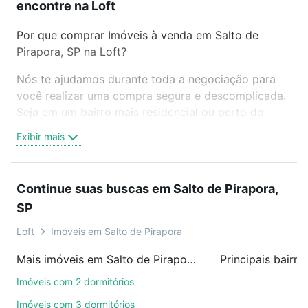
encontre na Loft
Por que comprar Imóveis à venda em Salto de
Pirapora, SP na Loft?
Nós te ajudamos durante toda a negociação para
você realizar uma compra segura e descomplicada.
Seja em um bairro mais residencial ou perto do
trabalho e do metrô, aqui você vai encontrar a
Exibir mais
oferta ideal de Imóveis à venda em Salto de
Pirapora, SP para conquistar seu sonho. Agende
uma visita presencial ou por videochamada, é grátis,
Continue suas buscas em Salto de Pirapora,
sem compromisso e você ainda conta com mais de
SP
46 mil corretores e imobiliárias te ajudando na
compra, venda ou troca de imóveis.
Loft
Imóveis em Salto de Pirapora
Como escolher um imóvel?
Mais imóveis em Salto de Pirapora, SP
Use barra de busca no topo para pesquisar por
Imóveis com 2 dormitórios
ruas, bairros e até condomínios favoritos. Você
Imóveis com 3 dormitórios