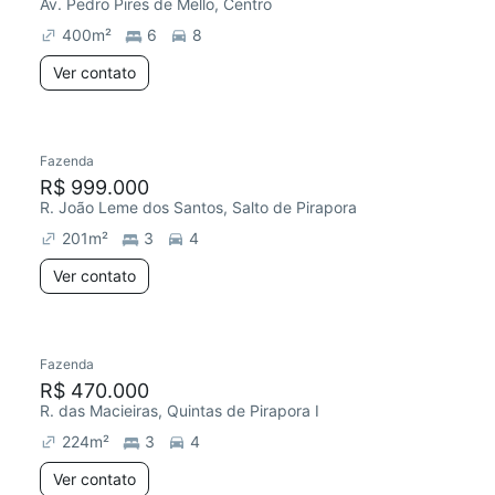
Av. Pedro Pires de Mello, Centro
400
m²
6
8
Ver contato
Fazenda
R$ 999.000
R. João Leme dos Santos, Salto de Pirapora
201
m²
3
4
Ver contato
Fazenda
R$ 470.000
R. das Macieiras, Quintas de Pirapora I
224
m²
3
4
Ver contato