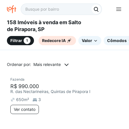
158 Imóveis à venda em Salto
de Pirapora, SP
Filtrar
Redecore IA
Valor
Cômodos
1
Ordenar por:
Mais relevante
Fazenda
R$ 990.000
R. das Nectarineiras, Quintas de Pirapora I
650
m²
3
Ver contato