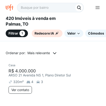
420 Imóveis à venda em
Palmas, TO
Filtrar
Redecore IA
Valor
Cômodos
1
Ordenar por:
Mais relevante
Casa
R$ 4.000.000
ARSO 21 Avenida NS 1, Plano Diretor Sul
320
m²
4
3
Ver contato