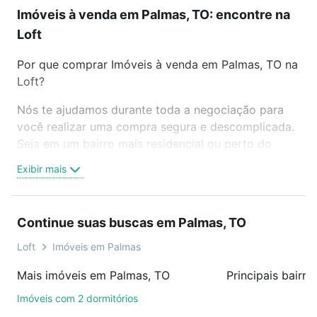
Imóveis à venda em Palmas, TO: encontre na
Loft
Por que comprar Imóveis à venda em Palmas, TO na
Loft?
Nós te ajudamos durante toda a negociação para
você realizar uma compra segura e descomplicada.
Seja em um bairro mais residencial ou perto do
trabalho e do metrô, aqui você vai encontrar a
Exibir mais
oferta ideal de Imóveis à venda em Palmas, TO para
conquistar seu sonho. Agende uma visita presencial
ou por videochamada, é grátis, sem compromisso e
Continue suas buscas em Palmas, TO
você ainda conta com mais de 46 mil corretores e
imobiliárias te ajudando na compra, venda ou troca
Loft
Imóveis em Palmas
de imóveis.
Mais imóveis em Palmas, TO
Principais bairr
Como escolher um imóvel?
Imóveis com 2 dormitórios