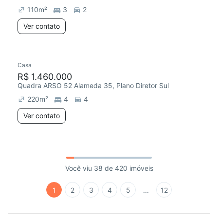
110
m²
3
2
Ver contato
Casa
R$ 1.460.000
Quadra ARSO 52 Alameda 35, Plano Diretor Sul
220
m²
4
4
Ver contato
Você viu 38 de 420 imóveis
1
2
3
4
5
...
12