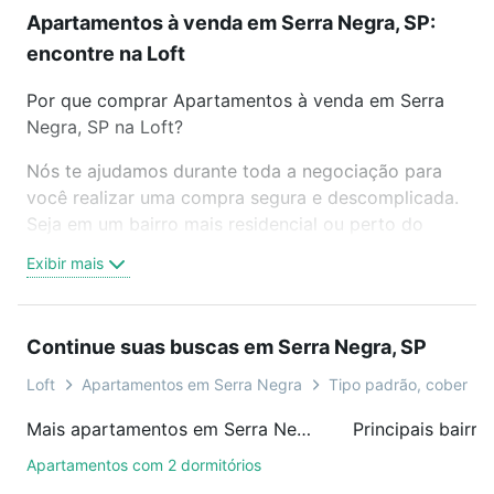
Apartamentos à venda em Serra Negra, SP:
encontre na Loft
Por que comprar Apartamentos à venda em Serra
Negra, SP na Loft?
Nós te ajudamos durante toda a negociação para
você realizar uma compra segura e descomplicada.
Seja em um bairro mais residencial ou perto do
trabalho e do metrô, aqui você vai encontrar a
Exibir mais
oferta ideal de Apartamentos à venda em Serra
Negra, SP para conquistar seu sonho. Agende uma
visita presencial ou por videochamada, é grátis, sem
Continue suas buscas em Serra Negra, SP
compromisso e você ainda conta com mais de 46
mil corretores e imobiliárias te ajudando na compra,
Loft
Apartamentos em Serra Negra
Tipo padrão, cobertura
venda ou troca de imóveis.
Mais apartamentos em Serra Negra, SP
Como escolher um imóvel?
Apartamentos com 2 dormitórios