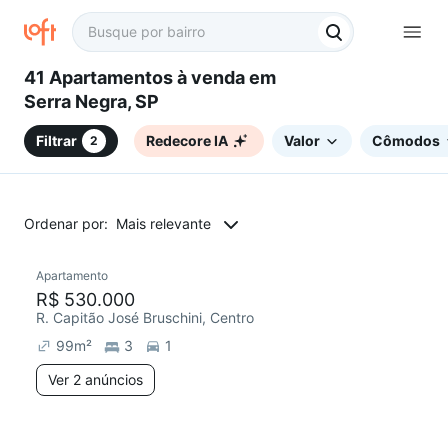
41 Apartamentos à venda em
Serra Negra, SP
Filtrar
Redecore IA
Valor
Cômodos
2
Ordenar por:
Mais relevante
2 anúncios
Apartamento
R$ 530.000
R. Capitão José Bruschini, Centro
99
m²
3
1
Ver 2 anúncios