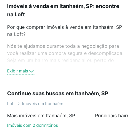
Imóveis à venda em Itanhaém, SP: encontre
na Loft
Por que comprar Imóveis à venda em Itanhaém, SP
na Loft?
Nós te ajudamos durante toda a negociação para
você realizar uma compra segura e descomplicada.
Seja em um bairro mais residencial ou perto do
trabalho e do metrô, aqui você vai encontrar a
Exibir mais
oferta ideal de Imóveis à venda em Itanhaém, SP
para conquistar seu sonho. Agende uma visita
presencial ou por videochamada, é grátis, sem
Continue suas buscas em Itanhaém, SP
compromisso e você ainda conta com mais de 46
mil corretores e imobiliárias te ajudando na compra,
Loft
Imóveis em Itanhaém
venda ou troca de imóveis.
Mais imóveis em Itanhaém, SP
Principais bairr
Como escolher um imóvel?
Imóveis com 2 dormitórios