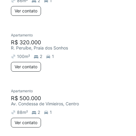
86
m²
2
1
Ver contato
Apartamento
Redecorar
Chegou este mês
R$ 320.000
R. Peruíbe, Praia dos Sonhos
100
m²
2
1
Ver contato
Apartamento
Chegou este mês
R$ 500.000
Av. Condessa de Vimieiros, Centro
88
m²
2
1
Ver contato