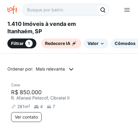
1.410 Imóveis à venda em
Itanhaém, SP
Filtrar
Redecore IA
Valor
Cômodos
1
Ordenar por:
Mais relevante
Casa
R$ 850.000
R. Afanasi Petecof, Cibratel II
281
m²
4
7
Ver contato