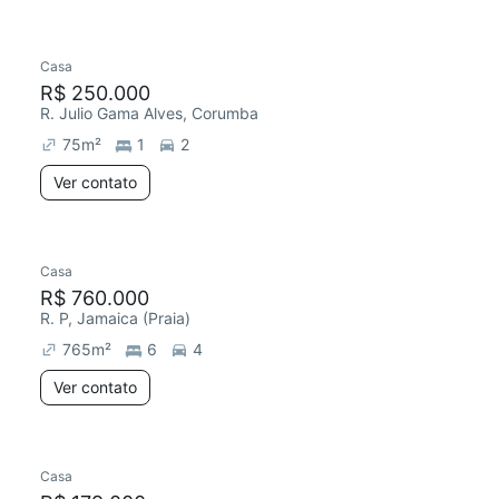
Casa
Chegou este mês
R$ 250.000
R. Julio Gama Alves, Corumba
75
m²
1
2
Ver contato
Casa
R$ 760.000
R. P, Jamaica (Praia)
765
m²
6
4
Ver contato
Casa