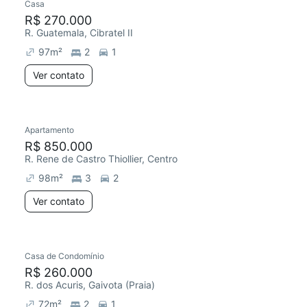
Casa
R$ 270.000
R. Guatemala, Cibratel II
97
m²
2
1
Ver contato
Apartamento
R$ 850.000
R. Rene de Castro Thiollier, Centro
98
m²
3
2
Ver contato
Casa de Condomínio
R$ 260.000
R. dos Acuris, Gaivota (Praia)
72
m²
2
1