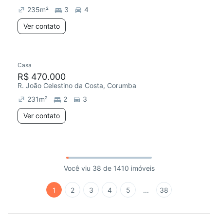
235
m²
3
4
Ver contato
Casa
R$ 470.000
R. João Celestino da Costa, Corumba
231
m²
2
3
Ver contato
Você viu 38 de 1410 imóveis
1
2
3
4
5
...
38