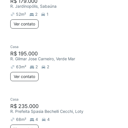
R$ 179.000
R. Jardinopólis, Sabaúna
52
m²
2
1
Ver contato
Casa
R$ 195.000
R. Gilmar Jose Carneiro, Verde Mar
63
m²
2
2
Ver contato
Casa
R$ 235.000
R. Prefeita Spasia Bechelli Cecchi, Loty
68
m²
4
4