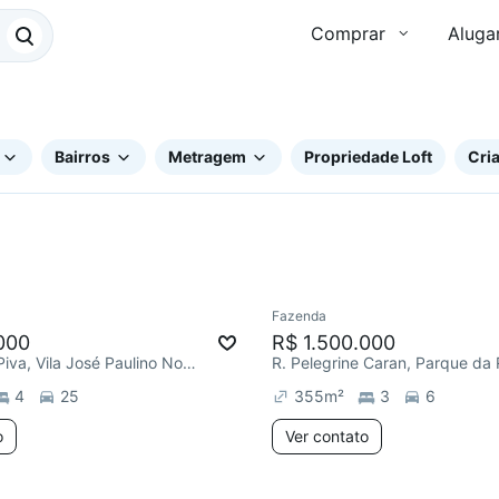
Comprar
Aluga
Bairros
Metragem
Propriedade Loft
Cria
Fazenda
000
R$ 1.500.000
R. Argemiro Piva, Vila José Paulino Nogueira
R. Pelegrine Caran, Parque da
4
25
355
m²
3
6
o
Ver contato