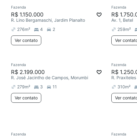
Fazenda
Fazenda
Chegou est
R$ 1.150.000
R$ 1.750.
R. Lino Bergamaschi, Jardim Planalto
Av. 1, Betel
276
m²
4
2
259
m²
Ver contato
Ver contat
Fazenda
Fazenda
Chegou este mês
Redecor
R$ 2.199.000
R$ 1.250.
R. José Jacintho de Campos, Morumbi
279
m²
3
11
310
m²
Ver contato
Ver contat
Fazenda
Fazenda