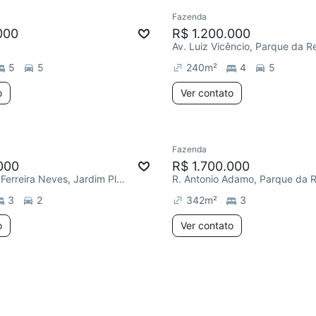
Fazenda
e mês
Redecorar
Chegou há 2 d
000
R$ 1.200.000
Av. Luiz Vicêncio, Parque da R
5
5
240
m²
4
5
o
Ver contato
Fazenda
ar
000
R$ 1.700.000
R. Praxiteles Ferreira Neves, Jardim Planalto
R. Antonio Adamo, Parque da 
3
2
342
m²
3
o
Ver contato