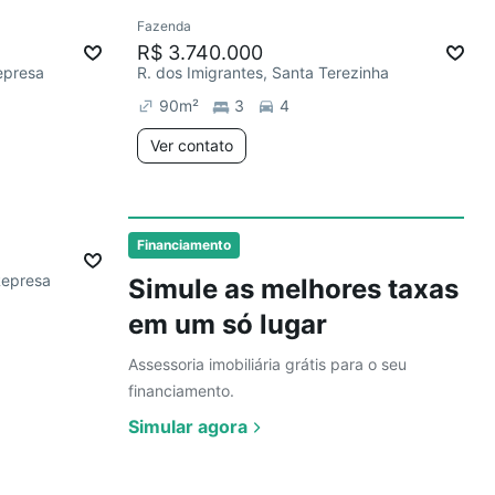
Ver
Fazenda
ias
R$ 3.740.000
epresa
R. dos Imigrantes, Santa Terezinha
90
m²
3
4
Ver contato
Ver
Financiamento
Represa
Simule as melhores taxas
em um só lugar
Assessoria imobiliária grátis para o seu
financiamento.
Simular agora
Ver