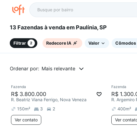
13 Fazendas à venda em Paulínia, SP
Filtrar
Redecore IA
Valor
Cômodos
2
Ordenar por:
Mais relevante
Fazenda
Fazenda
R$ 3.800.000
R$ 1.300.
R. Beatriz Viana Ferrigo, Nova Veneza
150
m²
3
2
400
m²
Ver contato
Ver contat