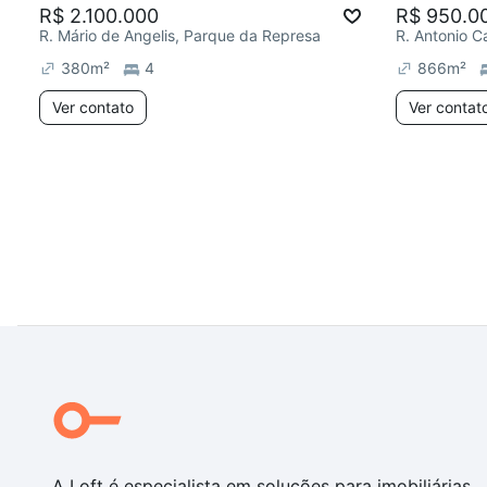
R$ 2.100.000
R$ 950.0
R. Mário de Angelis, Parque da Represa
380
m²
4
866
m²
Ver contato
Ver contat
A Loft é especialista em soluções para imobiliárias,