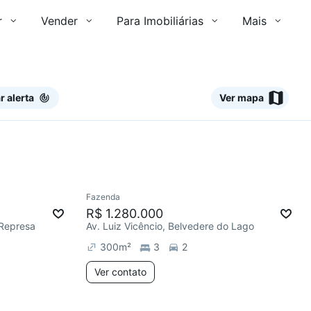
r
Vender
Para Imobiliárias
Mais
r alerta
Ver mapa
Ver
Fazenda
R$ 1.280.000
 Represa
Av. Luiz Vicêncio, Belvedere do Lago
300
m²
3
2
Ver contato