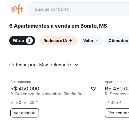
6 Apartamentos à venda em Bonito, MS
Filtrar
Redecore IA
Valor
Cômodos
2
Ordenar por:
Mais relevante
Apartamento
Apartamento
R$ 450.000
R$ 480.0
R. Dezenove de Novembro, Rincão Bonito
30
m²
1
35
m²
Ver contato
Ver contat