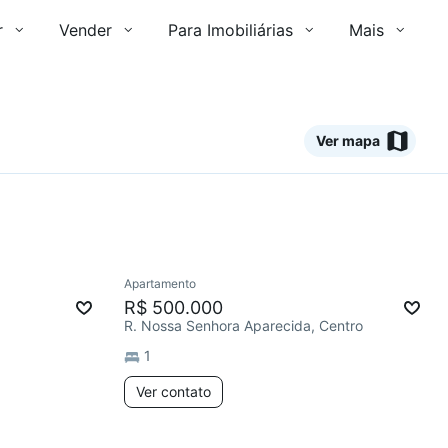
r
Vender
Para Imobiliárias
Mais
Ver mapa
Ver
Apartamento
R$ 500.000
R. Nossa Senhora Aparecida, Centro
1
Ver contato