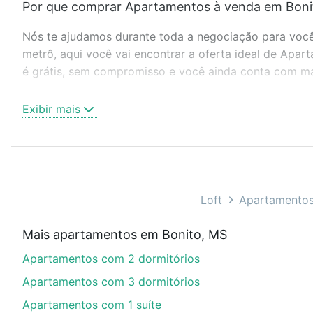
Por que comprar Apartamentos à venda em Bonit
Nós te ajudamos durante toda a negociação para você 
metrô, aqui você vai encontrar a oferta ideal de Apa
é grátis, sem compromisso e você ainda conta com mai
Como escolher um imóvel?
Exibir mais
Use barra de busca no topo para pesquisar por ruas, 
ou sem vaga de garagem para combinar perfeitamente 
Apartamentos à venda em Bonito, MS ideal para você 
Qual o preço de Apartamentos à venda em Bonit
Loft
Apartamentos
Aqui na Loft temos a oferta ideal para você, com Apa
Mais apartamentos em Bonito, MS
as parcelas podem se adequar ao seu orçamento. Se a
Apartamentos com 2 dormitórios
comprar um apartamento
e conte com a gente para c
Apartamentos com 3 dormitórios
Apartamentos com 1 suíte