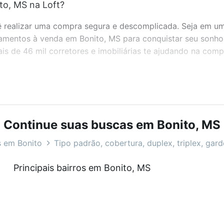
o, MS na Loft?
realizar uma compra segura e descomplicada. Seja em um b
rtamentos à venda em Bonito, MS para conquistar seu sonh
s de 46 mil corretores e imobiliárias te ajudando na comp
bairros e até condomínios favoritos. Você também pode usa
com o preço, metragem e comodidades, como piscina, aca
na Loft.
Continue suas buscas em Bonito, MS
o, MS?
 em Bonito
Tipo padrão, cobertura, duplex, triplex, gar
rtamentos à venda em Bonito, MS que custam a partir de R
Principais bairros em Bonito, MS
inda tem alguma dúvida dos custos envolvidos no process
omprar o imóvel dos seus sonhos com segurança e conforto