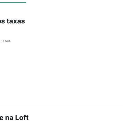
Ver
s taxas
a o seu
e na Loft