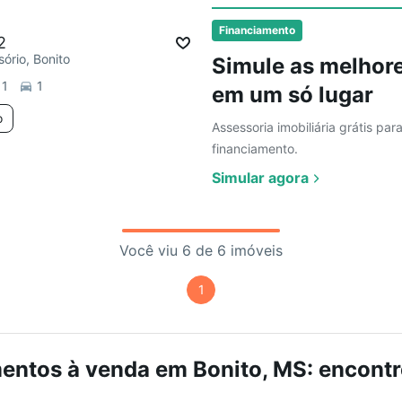
ar
Financiamento
2
sório, Bonito
Simule as melhore
1
1
em um só lugar
o
Assessoria imobiliária grátis par
financiamento.
Simular agora
Você viu 6 de 6 imóveis
1
ntos à venda em Bonito, MS: encontr