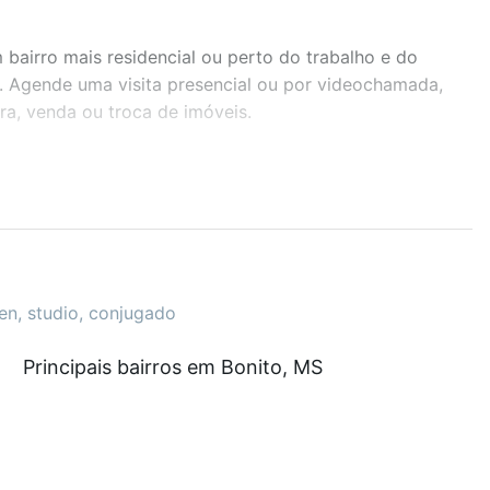
airro mais residencial ou perto do trabalho e do
o. Agende uma visita presencial ou por videochamada,
ra, venda ou troca de imóveis.
r os filtros como quantidade de quartos, suítes, com
demia, salão de festas ou área verde e encontrar
den, studio, conjugado
$ 0 e com nossas opções de financiamento imobiliário
Principais bairros em Bonito, MS
o de compra, veja em nosso portal
quanto custa
. Loft, com você até as chaves.