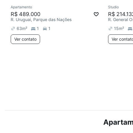
Apartamento
Studio
Redecorar
Redecor
R$ 489.000
R$ 214.13
R. Uruguai, Parque das Nações
R. General O
63
m²
1
1
15
m²
Ver contato
Ver contat
Apartame