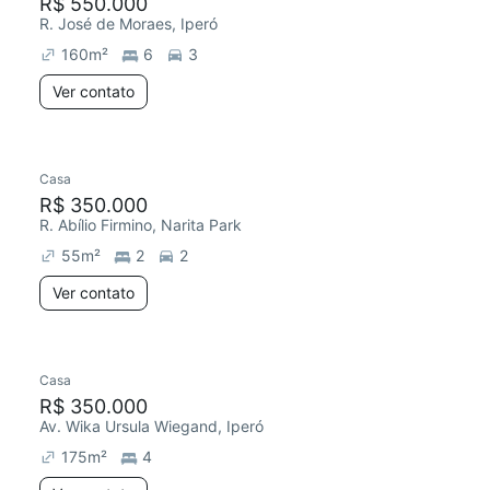
R$ 550.000
R. José de Moraes, Iperó
160
m²
6
3
Ver contato
Casa
R$ 350.000
R. Abílio Firmino, Narita Park
55
m²
2
2
Ver contato
Casa
R$ 350.000
Av. Wika Ursula Wiegand, Iperó
175
m²
4