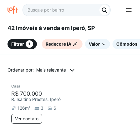
42 Imóveis à venda em Iperó, SP
Filtrar
Redecore IA
Valor
Cômodos
1
Ordenar por:
Mais relevante
Casa
R$ 700.000
R. Isaltino Prestes, Iperó
126
m²
3
6
Ver contato