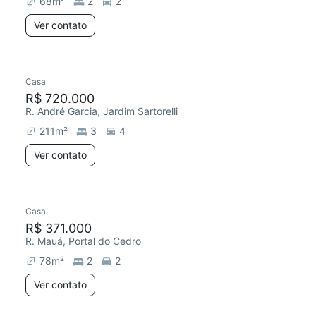
68
m²
2
2
Ver contato
Casa
R$ 720.000
R. André Garcia, Jardim Sartorelli
211
m²
3
4
Ver contato
Casa
R$ 371.000
R. Mauá, Portal do Cedro
78
m²
2
2
Ver contato