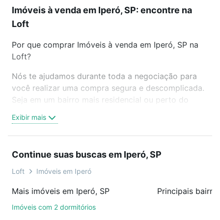
Imóveis à venda em Iperó, SP: encontre na
Loft
Por que comprar Imóveis à venda em Iperó, SP na
Loft?
Nós te ajudamos durante toda a negociação para
você realizar uma compra segura e descomplicada.
Seja em um bairro mais residencial ou perto do
trabalho e do metrô, aqui você vai encontrar a
Exibir mais
oferta ideal de Imóveis à venda em Iperó, SP para
conquistar seu sonho. Agende uma visita presencial
ou por videochamada, é grátis, sem compromisso e
Continue suas buscas em Iperó, SP
você ainda conta com mais de 46 mil corretores e
imobiliárias te ajudando na compra, venda ou troca
Loft
Imóveis em Iperó
de imóveis.
Mais imóveis em Iperó, SP
Principais bairro
Como escolher um imóvel?
Imóveis com 2 dormitórios