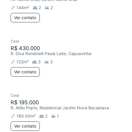
144
m²
2
2
Ver contato
Casa
R$ 430.000
R. Diva Rondinelli Paula Leite, Capuavinha
122
m²
3
3
Ver contato
Casa
Redecorar
R$ 195.000
R. Atílio Popts, Residencial Jardim Nova Bacaetava
160.00
m²
2
1
Ver contato