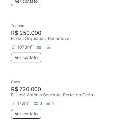
Ver contato
Terreno
R$ 250.000
R. das Orquídeas, Bacaetava
1073
m²
Ver contato
Casa
R$ 720.000
R. José Antônio Scaciota, Portal do Cedro
172
m²
3
1
Ver contato