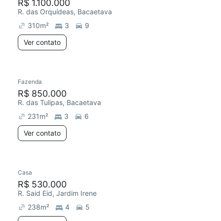
R$ 1.100.000
R. das Orquídeas, Bacaetava
310
m²
3
9
Ver contato
Fazenda
R$ 850.000
R. das Tulipas, Bacaetava
231
m²
3
6
Ver contato
Casa
R$ 530.000
R. Said Eid, Jardim Irene
238
m²
4
5