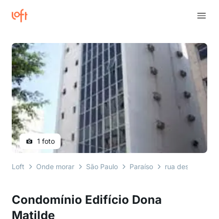
1 foto
Loft
Onde morar
São Paulo
Paraíso
rua desembargad
Condomínio Edifício Dona
Matilde