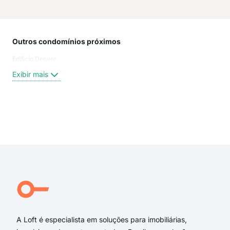
Outros condomínios próximos
Rua
Edificio Denver
AVE
DOU
Exibir mais
RUA
Rua
Des
Ave
Exi
rua
ave
rua 
rua
Rua 
Rua
A Loft é especialista em soluções para imobiliárias,