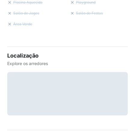
Piscina Aquecida
Playground
Salão de Jogos
Salão de Festas
Área Verde
Localização
Explore os arredores