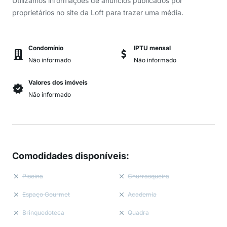
Utilizamos informações de anúncios publicados por
proprietários no site da Loft para trazer uma média.
Condomínio
IPTU mensal
Não informado
Não informado
Valores dos imóveis
Não informado
Comodidades disponíveis
:
Piscina
Churrasqueira
Espaço Gourmet
Academia
Brinquedoteca
Quadra