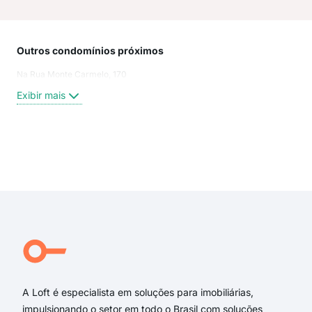
Outros condomínios próximos
Rua
Na Rua Monte Carmelo, 170
Rua
Arar
Exibir mais
Rua 
Mon
Rua
Rua
Exi
rua 
rua 
Rua 
rua
rua 
rua 
A Loft é especialista em soluções para imobiliárias,
impulsionando o setor em todo o Brasil com soluções