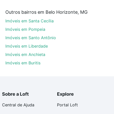
Outros bairros em Belo Horizonte, MG
onte, MG que custam a partir de R$ 0 e com nossas
Imóveis em Santa Cecília
ida dos custos envolvidos no processo de compra,
us sonhos com segurança e conforto. Loft, com você
Imóveis em Pompeia
Imóveis em Santo Antônio
Imóveis em Liberdade
Imóveis em Anchieta
Imóveis em Buritis
Sobre a Loft
Explore
Central de Ajuda
Portal Loft