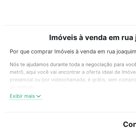
Imóveis à venda em rua j
Por que comprar Imóveis à venda em rua joaquim f
Nós te ajudamos durante toda a negociação para você 
metrô, aqui você vai encontrar a oferta ideal de Imóve
presencial ou por videochamada, é grátis, sem compro
de imóveis.
Exibir mais
Como escolher um imóvel?
Use barra de busca no topo para pesquisar por ruas, 
ou sem vaga de garagem para combinar perfeitamente 
Con
Imóveis à venda em rua joaquim felicio - Floresta, Bel