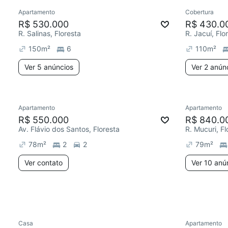
Apartamento
Cobertura
Redecorar
Chegou este mês
Chegou est
R$ 530.000
R$ 430.0
R. Salinas, Floresta
R. Jacuí, Flo
150
m²
6
110
m²
Ver 5 anúncios
Ver 2 anún
Apartamento
Apartamento
Redecorar
R$ 550.000
R$ 840.0
Av. Flávio dos Santos, Floresta
R. Mucuri, Fl
78
m²
2
2
79
m²
Ver contato
Ver 10 anú
Casa
Apartamento