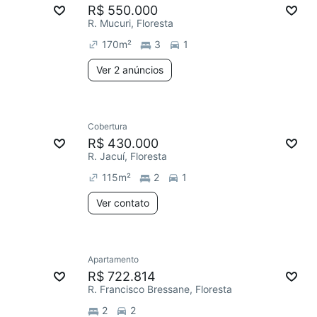
R$ 550.000
R. Mucuri, Floresta
170
m²
3
1
Ver 2 anúncios
Cobertura
R$ 430.000
R. Jacuí, Floresta
115
m²
2
1
Ver contato
Apartamento
R$ 722.814
R. Francisco Bressane, Floresta
2
2