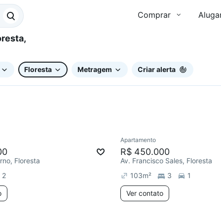
Comprar
Aluga
Floresta
Metragem
Criar alerta
Apartamento
ar
Chegou há 3 dias
Redecorar
Chegou este 
00
R$ 450.000
rno, Floresta
Av. Francisco Sales, Floresta
2
103
m²
3
1
o
Ver contato
2 anúncios