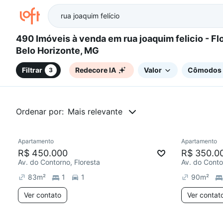
490 Imóveis à venda em rua joaquim felicio - Floresta,
Belo Horizonte, MG
Filtrar
Redecore IA
Valor
Cômodos
3
Ordenar por:
Mais relevante
Apartamento
Apartamento
Redecorar
Redecor
R$ 450.000
R$ 350.0
Av. do Contorno, Floresta
Av. do Conto
83
m²
1
1
90
m²
Ver contato
Ver contat
5 anúncios