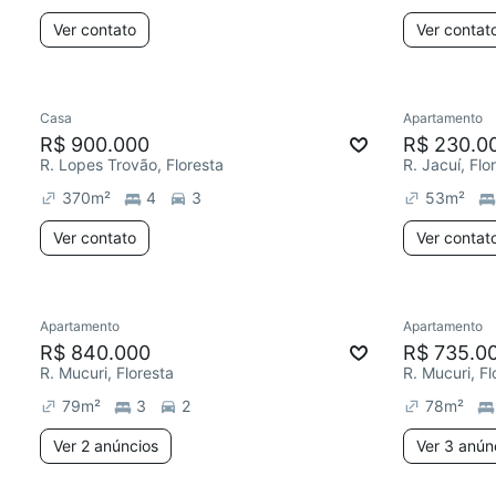
Ver contato
Ver contat
Casa
Apartamento
R$ 900.000
R$ 230.0
R. Lopes Trovão, Floresta
R. Jacuí, Flo
370
m²
4
3
53
m²
Ver contato
Ver contat
Apartamento
Apartamento
R$ 840.000
R$ 735.0
R. Mucuri, Floresta
R. Mucuri, Fl
79
m²
3
2
78
m²
Ver 2 anúncios
Ver 3 anún