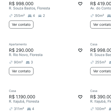
R$ 998.000
R$ 419.0
R. Souza Bastos, Floresta
Av. do Conto
255
m²
4
2
90
m²
Ver contato
Ver contat
Apartamento
Casa
R$ 290.000
R$ 998.0
R. Rio Novo, Floresta
R. Souza Bas
90
m²
3
255
m²
Ver contato
Ver contat
Casa
Casa
R$ 1.190.000
R$ 390.0
R. Itajubá, Floresta
R. Itajubá, F
311
m²
4
100
m²