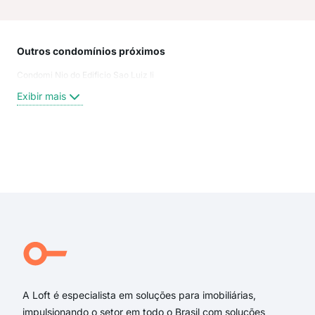
Outros condomínios próximos
Rua
Condomi Nio do Edificio Sao Luiz Ii
Rua
Rua
Exibir mais
Rua
Rua
Rua
Rua 
Exi
Rua
Rua
rua 
rua 
rua
rua
A Loft é especialista em soluções para imobiliárias,
impulsionando o setor em todo o Brasil com soluções