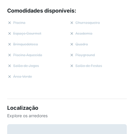
Comodidades disponíveis
:
Piscina
Churrasqueira
Espaço Gourmet
Academia
Brinquedoteca
Quadra
Piscina Aquecida
Playground
Salão de Jogos
Salão de Festas
Área Verde
Localização
Explore os arredores