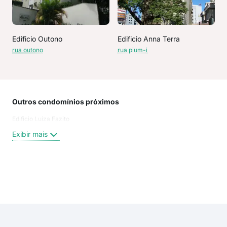
Edificio Outono
Edificio Anna Terra
rua outono
rua pium-i
Outros condomínios próximos
Rua
Edificio Luiza Fazito
Rua
Rua
Exibir mais
Rua
rua 
rua
Rua
Exi
rua 
rua
Rua