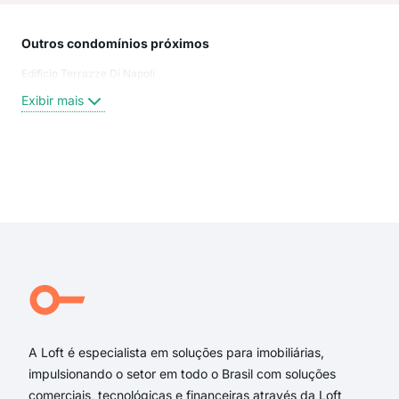
Outros condomínios próximos
Rua
Edificio Terrazze Di Napoli
Rua
Rua 
Exibir mais
Rua
Rua
Rua
Rua 
Exi
Rua
Rua
rua 
rua 
rua 
rua 
A Loft é especialista em soluções para imobiliárias,
impulsionando o setor em todo o Brasil com soluções
comerciais, tecnológicas e financeiras através da Loft