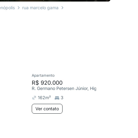
enópolis
rua marcelo gama
Apartamento
Cobertura
R$ 920.000
R$ 1.4
R. Germano Petersen Júnior, Higienópolis
R. Dom Pe
162
m²
3
260
m
Ver contato
Ver co