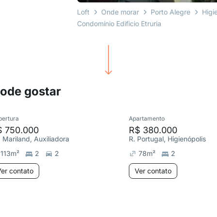
Loft
Onde morar
Porto Alegre
Higi
Condomínio Edificio Etruria
pode gostar
bertura
Apartamento
$ 750.000
R$ 380.000
. Mariland, Auxiliadora
R. Portugal, Higienópolis
113
m²
2
2
78
m²
2
er contato
Ver contato