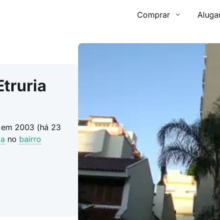
Comprar
Aluga
truria
o em 2003 (há 23
ma
no
bairro