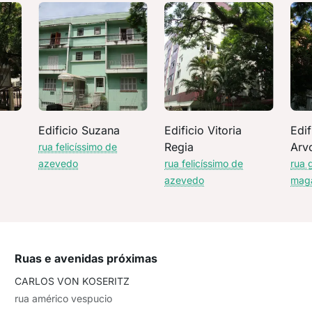
Edificio Suzana
Edificio Vitoria
Edif
Regia
Arv
rua felicíssimo de
azevedo
rua felicíssimo de
rua 
azevedo
mag
Ruas e avenidas próximas
CARLOS VON KOSERITZ
rua américo vespucio