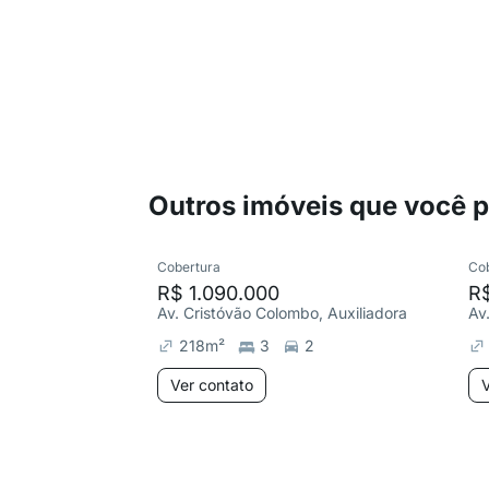
Outros imóveis que você 
Cobertura
Co
R$ 1.090.000
R
Av. Cristóvão Colombo, Auxiliadora
Av
218
m²
3
2
Ver contato
V