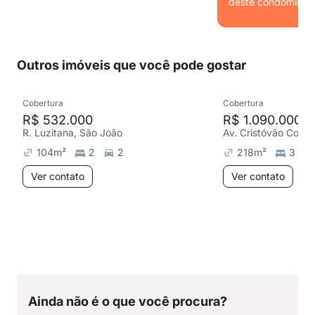
deste condomínio.
Ver
Outros imóveis que você pode gostar
Cobertura
Cobertura
R$ 532.000
R$ 1.090.000
R. Luzitana, São João
Av. Cristóvão Colom
104
m²
2
2
218
m²
3
Ver contato
Ver contato
Ainda não é o que você procura?