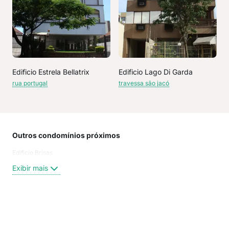
Edificio Estrela Bellatrix
Edificio Lago Di Garda
rua portugal
travessa são jacó
Outros condomínios próximos
Rua
Edificio Brisas
Jund
trav
Exibir mais
Tra
ARI
Coro
São
Exi
COR