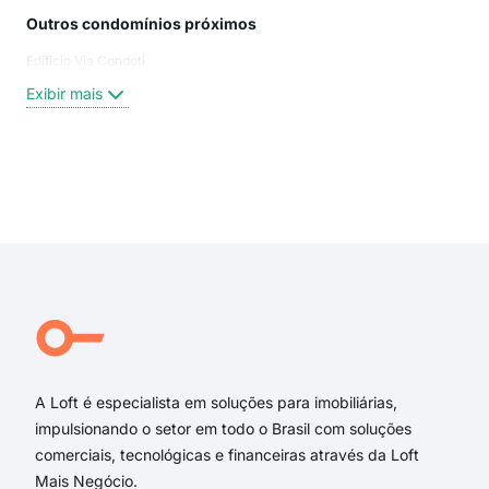
Outros condomínios próximos
Rua
Edificio Via Condoti
Cro
Ton
Exibir mais
Pra
CRO
TON
Rua
Exi
rua 
rua 
rua
Rua
Rua 
Ibiq
A Loft é especialista em soluções para imobiliárias,
impulsionando o setor em todo o Brasil com soluções
comerciais, tecnológicas e financeiras através da Loft
Mais Negócio.