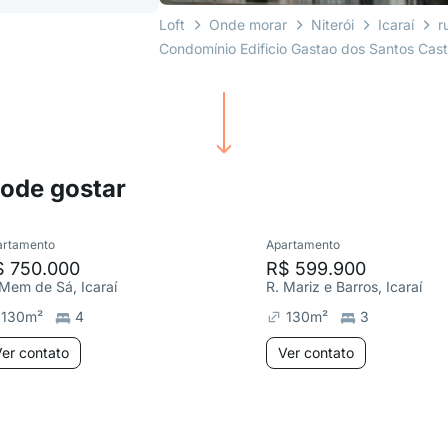
Loft
Onde morar
Niterói
Icaraí
r
Condomínio Edificio Gastao dos Santos Cast
pode gostar
artamento
Apartamento
$ 750.000
R$ 599.900
 Mem de Sá, Icaraí
R. Mariz e Barros, Icaraí
130
m²
4
130
m²
3
er contato
Ver contato