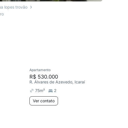
ua lopes trovão
ro
Apartamento
Apartame
R$ 530.000
R$ 700
R. Álvares de Azevedo, Icaraí
75
m²
2
115
m²
Ver contato
Ver co