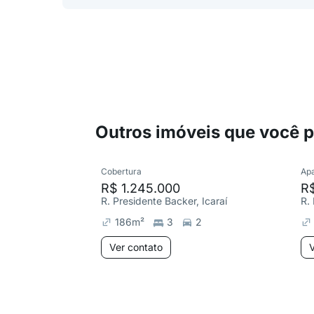
Outros imóveis que você 
Cobertura
Ap
R$ 1.245.000
R
R. Presidente Backer, Icaraí
R.
186
m²
3
2
Ver contato
V