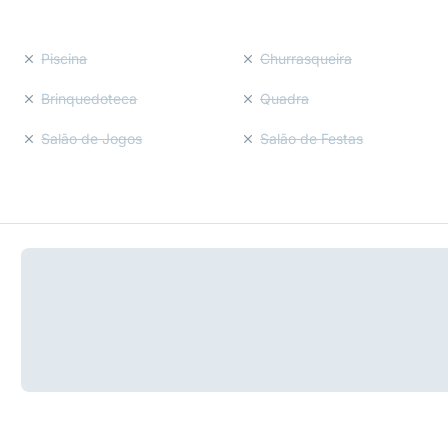
Piscina
Churrasqueira
Brinquedoteca
Quadra
Salão de Jogos
Salão de Festas