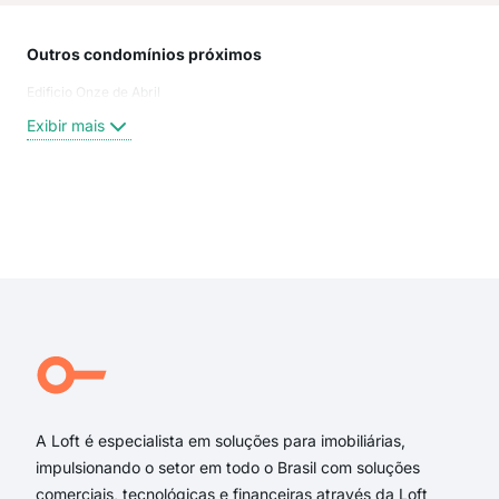
Outros condomínios próximos
Rua
Edificio Onze de Abril
Pra
Rua
Exibir mais
Rua
Lad
Rua
aven
Exi
Rua
rua 
lade
rua 
pra
rua
A Loft é especialista em soluções para imobiliárias,
impulsionando o setor em todo o Brasil com soluções
comerciais, tecnológicas e financeiras através da Loft