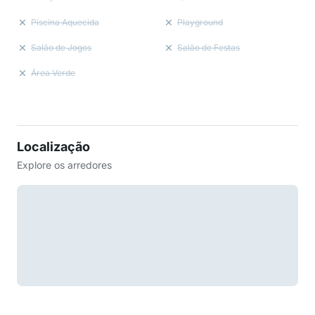
Piscina Aquecida
Playground
Salão de Jogos
Salão de Festas
Área Verde
Localização
Explore os arredores