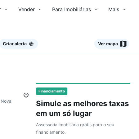
r
Vender
Para Imobiliárias
Mais
Criar alerta
Ver mapa
Ver
Financiamento
e Nova
Simule as melhores taxas
em um só lugar
Assessoria imobiliária grátis para o seu
financiamento.