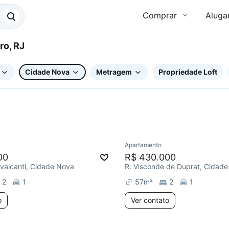
Comprar
Aluga
iro, RJ
Cidade Nova
Metragem
Propriedade Loft
Apartamento
ar
Redecorar
00
R$ 430.000
valcanti, Cidade Nova
R. Visconde de Duprat, Cidad
2
1
57
m²
2
1
o
Ver contato