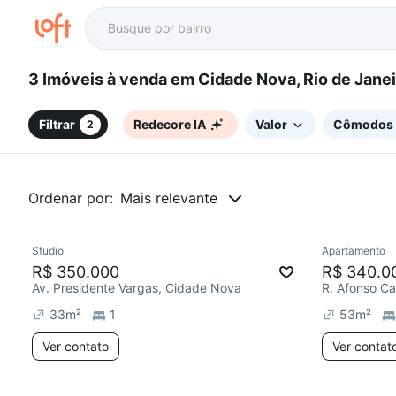
3 Imóveis à venda em Cidade Nova, Rio de Jane
Filtrar
Redecore IA
Valor
Cômodos
2
Ordenar por:
Mais relevante
Studio
Apartamento
Redecorar
Chegou este mês
Redecor
R$ 350.000
R$ 340.0
Av. Presidente Vargas, Cidade Nova
R. Afonso Ca
33
m²
1
53
m²
Ver contato
Ver contat