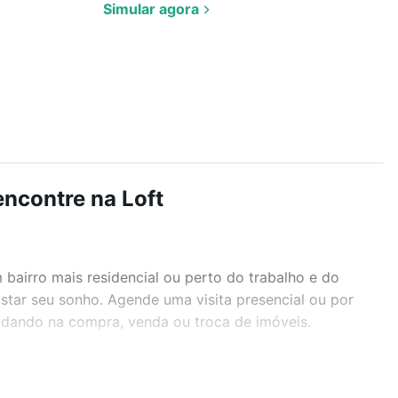
Simular agora
encontre na Loft
airro mais residencial ou perto do trabalho e do
istar seu sonho. Agende uma visita presencial ou por
judando na compra, venda ou troca de imóveis.
r os filtros como quantidade de quartos, suítes, com