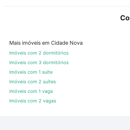
ou sem vaga de garagem para combinar perfeitamente 
Imóveis à venda em Cidade Nova, Rio de Janeiro, RJ id
Co
Qual o preço de Imóveis à venda em Cidade Nova,
Aqui na Loft temos a oferta ideal para você, com Imó
Mais imóveis em Cidade Nova
financiamento imobiliário as parcelas podem se adeq
Imóveis com 2 dormitórios
portal
quanto custa comprar um apartamento
e conte
Imóveis com 3 dormitórios
Imóveis com 1 suíte
Imóveis com 2 suítes
Imóveis com 1 vaga
Imóveis com 2 vagas