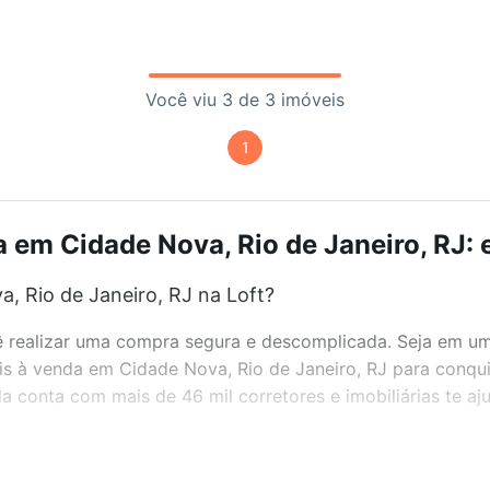
Você viu 3 de 3 imóveis
1
 em Cidade Nova, Rio de Janeiro, RJ: 
, Rio de Janeiro, RJ na Loft?
realizar uma compra segura e descomplicada. Seja em um b
eis à venda em Cidade Nova, Rio de Janeiro, RJ para conqu
 conta com mais de 46 mil corretores e imobiliárias te a
bairros e até condomínios favoritos. Você também pode usa