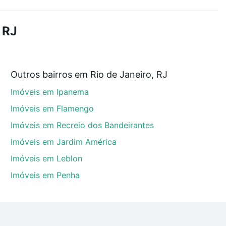
demia, salão de festas ou área verde e encontrar
 RJ
am a partir de R$ 0 e com nossas opções de
Outros bairros em Rio de Janeiro, RJ
tos envolvidos no processo de compra, veja em nosso
Imóveis em Ipanema
egurança e conforto. Loft, com você até as chaves.
Imóveis em Flamengo
Imóveis em Recreio dos Bandeirantes
Imóveis em Jardim América
Imóveis em Leblon
Imóveis em Penha