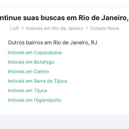
com o preço, metragem e comodidades, como piscina, aca
eal para você na Loft.
ntinue suas buscas em Rio de Janeiro,
 Rio de Janeiro, RJ?
Loft
Imóveis em Rio de Janeiro
Cidade Nova
veis à venda em Cidade Nova, Rio de Janeiro, RJ que cust
Outros bairros em Rio de Janeiro, RJ
uar ao seu orçamento. Se ainda tem alguma dúvida dos cus
Imóveis em Copacabana
 com a gente para comprar o imóvel dos seus sonhos com s
Imóveis em Botafogo
Imóveis em Centro
Imóveis em Barra da Tijuca
Imóveis em Tijuca
Imóveis em Higienópolis