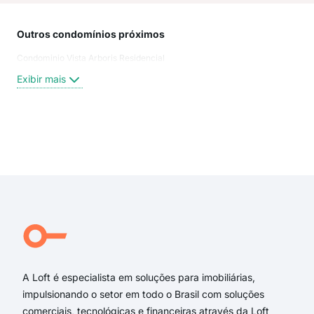
Outros condomínios próximos
Rua
Condominio Vista Arboris Residencial
Rua
Rua
Exibir mais
Rua
Rua
Rua
Rua
Exi
Cân
CAN
rua 
rodo
Rua 
Rua
A Loft é especialista em soluções para imobiliárias,
impulsionando o setor em todo o Brasil com soluções
comerciais, tecnológicas e financeiras através da Loft