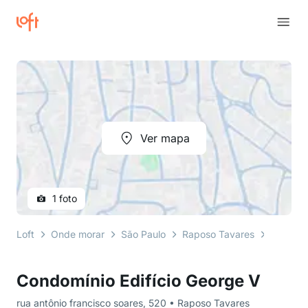
Ver mapa
1 foto
Loft
Onde morar
São Paulo
Raposo Tavares
rua antô
Condomínio Edifício George V
rua antônio francisco soares, 520 • Raposo Tavares