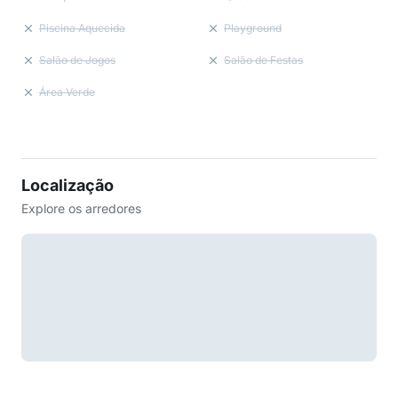
Piscina Aquecida
Playground
Salão de Jogos
Salão de Festas
Área Verde
Localização
Explore os arredores