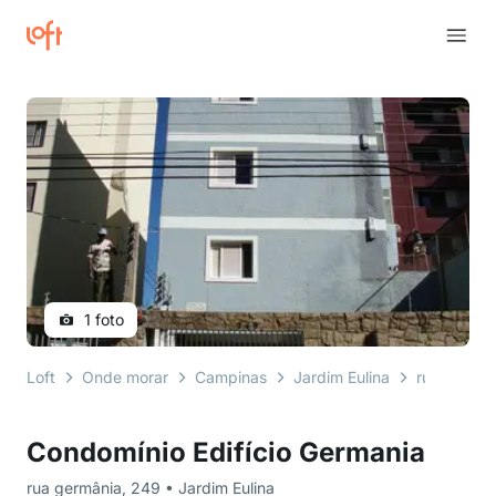
1 foto
Loft
Onde morar
Campinas
Jardim Eulina
rua germân
Condomínio Edifício Germania
rua germânia, 249 • Jardim Eulina