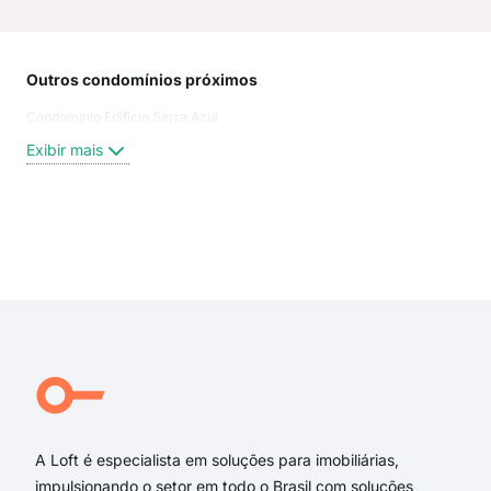
Outros condomínios próximos
Rua
Condominio Edificio Serra Azul
Rua
Rua
Exibir mais
Rua
Rua
Rua
Rua
Exi
Rua
Rua
rua 
rua 
rua
rua 
A Loft é especialista em soluções para imobiliárias,
impulsionando o setor em todo o Brasil com soluções