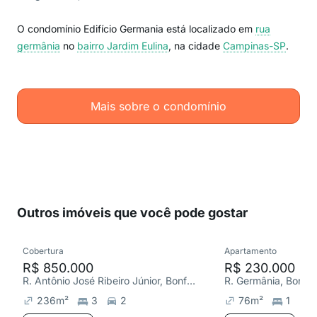
O condomínio Edifício Germania está localizado em
rua
germânia
no
bairro Jardim Eulina
, na cidade
Campinas-SP
.
Mais sobre o condomínio
Outros imóveis que você pode gostar
Cobertura
Apartamento
R$ 850.000
R$ 230.000
R. Antônio José Ribeiro Júnior, Bonfim
R. Germânia, Bonfi
236
m²
3
2
76
m²
1
1