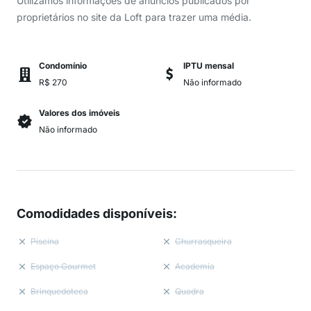
Utilizamos informações de anúncios publicados por
proprietários no site da Loft para trazer uma média.
Condomínio
IPTU mensal
R$ 270
Não informado
Valores dos imóveis
Não informado
Comodidades disponíveis
:
Piscina
Churrasqueira
Espaço Gourmet
Academia
Brinquedoteca
Quadra