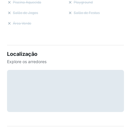
Piscina Aquecida
Playground
Salão de Jogos
Salão de Festas
Área Verde
Localização
Explore os arredores