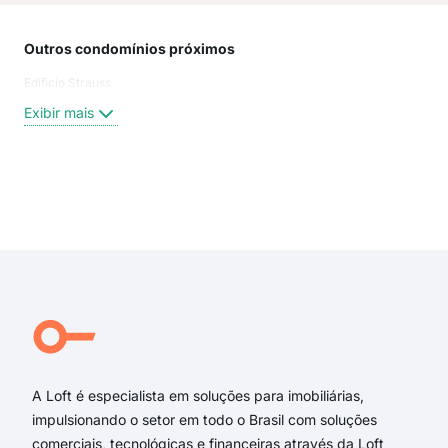
Outros condomínios próximos
Rua
Edificio Strauss
Sant
Rua
Exibir mais
Rua
Rua 
Rua 
Rua
Exi
Rua 
rua 
rua 
Rua 
rua
rua 
A Loft é especialista em soluções para imobiliárias,
impulsionando o setor em todo o Brasil com soluções
comerciais, tecnológicas e financeiras através da Loft