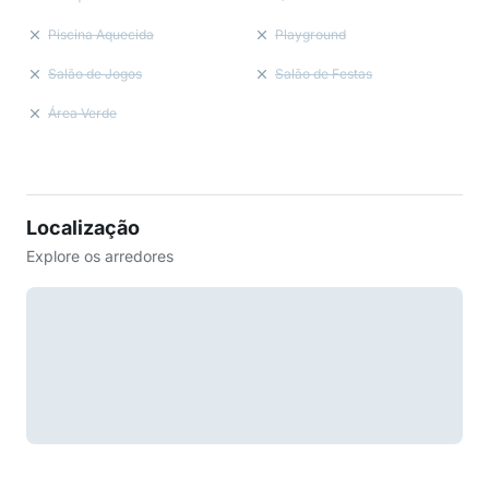
Piscina Aquecida
Playground
Salão de Jogos
Salão de Festas
Área Verde
Localização
Explore os arredores