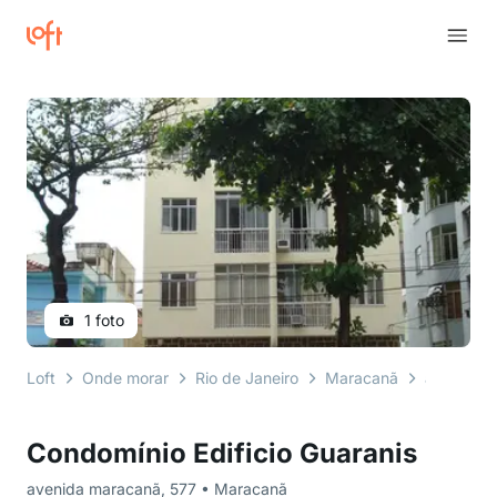
1 foto
Loft
Onde morar
Rio de Janeiro
Maracanã
avenida 
Condomínio Edificio Guaranis
avenida maracanã, 577 • Maracanã