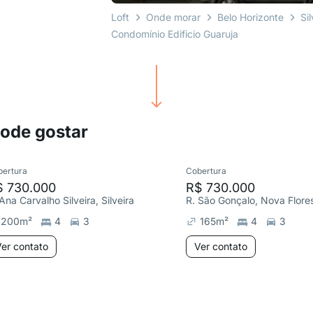
Loft
Onde morar
Belo Horizonte
Sil
Condomínio Edificio Guaruja
pode gostar
bertura
Cobertura
$ 730.000
R$ 730.000
Ana Carvalho Silveira, Silveira
R. São Gonçalo, Nova Flore
200
m²
4
3
165
m²
4
3
er contato
Ver contato