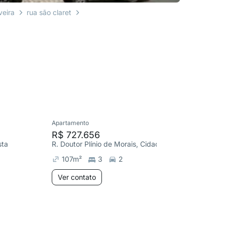
veira
rua são claret
Apartamento
Apartame
R$ 727.656
R$ 770
sta
R. Doutor Plínio de Morais, Cidade Nova
R. Wânia 
107
m²
3
2
155
m²
Ver contato
Ver co