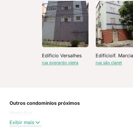
Edificio Versalhes
Edifícioif. Marci
rua everardo vieira
rua são claret
Outros condomínios próximos
Monte Azul
Exibir mais