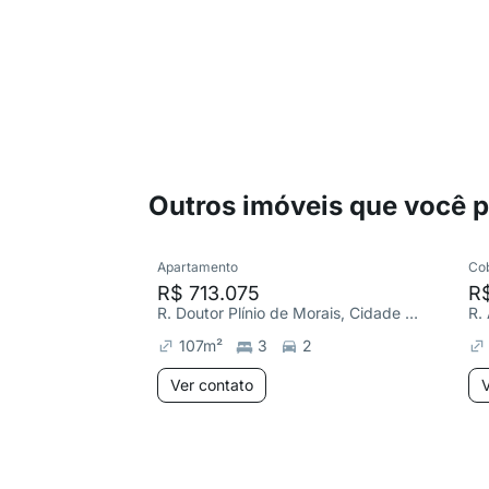
Outros imóveis que você 
Apartamento
Co
R$ 713.075
R
R. Doutor Plínio de Morais, Cidade Nova
R. 
107
m²
3
2
Ver contato
V