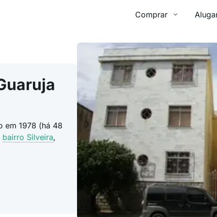
Comprar
Aluga
Guaruja
do em 1978 (há 48
o
bairro Silveira
,