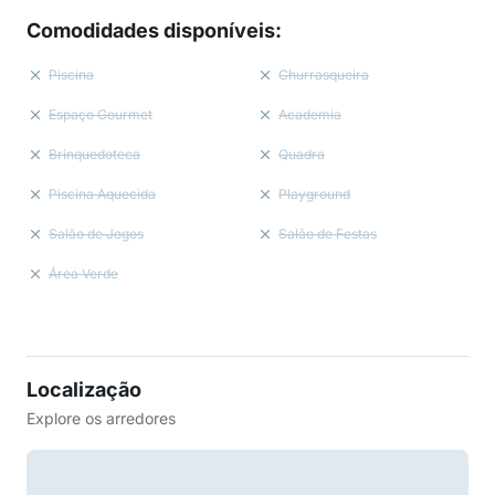
Comodidades disponíveis
:
Piscina
Churrasqueira
Espaço Gourmet
Academia
Brinquedoteca
Quadra
Piscina Aquecida
Playground
Salão de Jogos
Salão de Festas
Área Verde
Localização
Explore os arredores