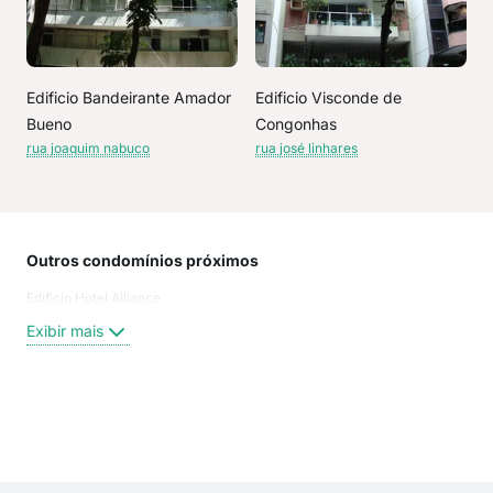
Edificio Bandeirante Amador
Edificio Visconde de
Bueno
Congonhas
rua joaquim nabuco
rua josé linhares
Outros condomínios próximos
Rua
Edificio Hotel Alliance
Ave
Rua
Exibir mais
rua 
Aven
Rua 
Rua
Exi
rua 
Osv