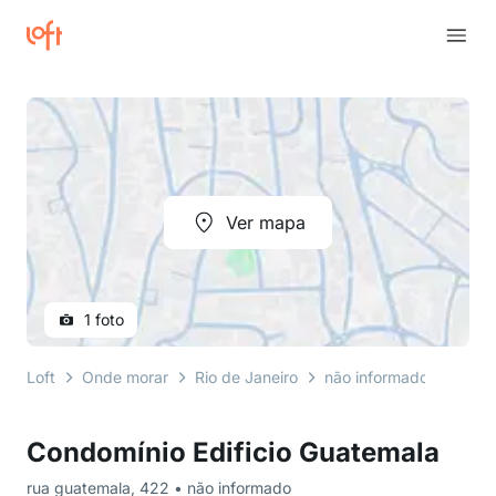
Ver mapa
1 foto
Loft
Onde morar
Rio de Janeiro
não informado
rua g
Condomínio Edificio Guatemala
rua guatemala, 422 • não informado