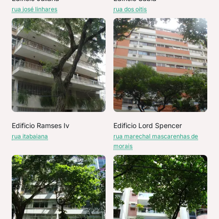
rua josé linhares
rua dos oitis
Edificio Ramses Iv
Edificio Lord Spencer
rua itabaiana
rua marechal mascarenhas de
morais