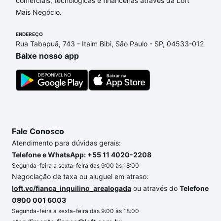
comerciais, tecnológicas e financeiras através da Loft
adequar ao seu orçamento. Se ainda tem alguma
Mais Negócio.
dúvida dos custos envolvidos no processo de
compra, veja em nosso portal
quanto custa comprar
ENDEREÇO
um apartamento
e conte com a gente para comprar
Rua Tabapuã, 743 - Itaim Bibi, São Paulo - SP, 04533-012
o imóvel dos seus sonhos com segurança e
Baixe nosso app
conforto. Loft, com você até as chaves.
Fale Conosco
Atendimento para dúvidas gerais:
Telefone e WhatsApp: +55 11 4020-2208
Segunda-feira a sexta-feira das 9:00 às 18:00
Negociação de taxa ou aluguel em atraso:
loft.vc/fianca_inquilino_arealogada
ou através do
Telefone
0800 001 6003
Segunda-feira a sexta-feira das 9:00 às 18:00