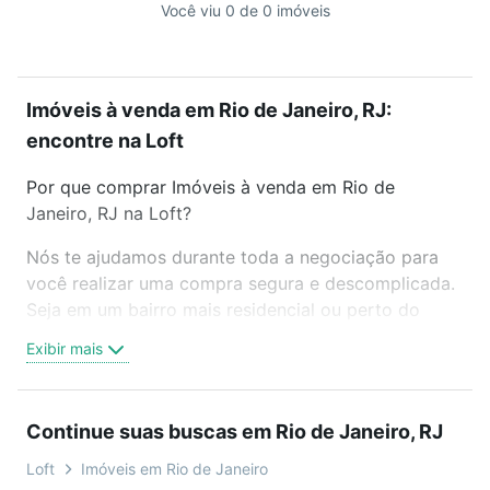
Você viu 0 de 0 imóveis
Imóveis à venda em Rio de Janeiro, RJ:
encontre na Loft
Por que comprar Imóveis à venda em Rio de
Janeiro, RJ na Loft?
Nós te ajudamos durante toda a negociação para
você realizar uma compra segura e descomplicada.
Seja em um bairro mais residencial ou perto do
trabalho e do metrô, aqui você vai encontrar a
Exibir mais
oferta ideal de Imóveis à venda em Rio de Janeiro,
RJ para conquistar seu sonho. Agende uma visita
presencial ou por videochamada, é grátis, sem
Continue suas buscas em Rio de Janeiro, RJ
compromisso e você ainda conta com mais de 46
mil corretores e imobiliárias te ajudando na compra,
Loft
Imóveis em Rio de Janeiro