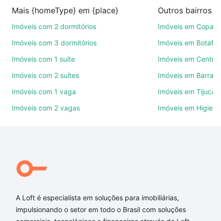
venda ou troca de imóveis.
Mais {homeType} em {place}
Como escolher um imóvel?
Imóveis com 2 dormitórios
Imóveis em Copac
Use barra de busca no topo para pesquisar por
Imóveis com 3 dormitórios
Imóveis em Botafo
ruas, bairros e até condomínios favoritos. Você
Imóveis com 1 suíte
Imóveis em Centro
também pode usar os filtros como quantidade de
Imóveis com 2 suítes
Imóveis em Barra d
quartos, suítes, com ou sem vaga de garagem para
combinar perfeitamente com o preço, metragem e
Imóveis com 1 vaga
Imóveis em Tijuca
comodidades, como piscina, academia, salão de
Imóveis com 2 vagas
Imóveis em Higienó
festas ou área verde e encontrar Imóveis à venda
em Rio de Janeiro, RJ ideal para você na Loft.
Qual o preço de Imóveis à venda em Rio de Janeiro,
RJ?
Aqui na Loft temos a oferta ideal para você, com
Imóveis à venda em Rio de Janeiro, RJ que custam a
A Loft é especialista em soluções para imobiliárias,
partir de R$ 0 e com nossas opções de
impulsionando o setor em todo o Brasil com soluções
financiamento imobiliário as parcelas podem se