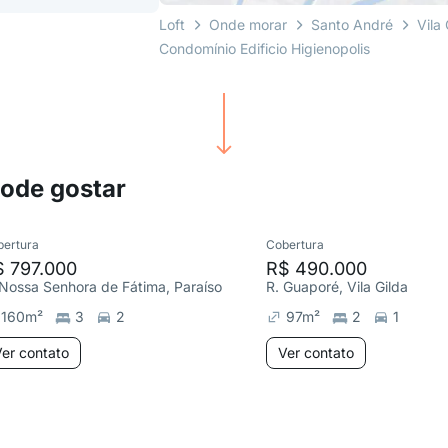
Loft
Onde morar
Santo André
Vila 
Condomínio Edificio Higienopolis
pode gostar
bertura
Cobertura
$ 797.000
R$ 490.000
 Nossa Senhora de Fátima, Paraíso
R. Guaporé, Vila Gilda
160
m²
3
2
97
m²
2
1
er contato
Ver contato