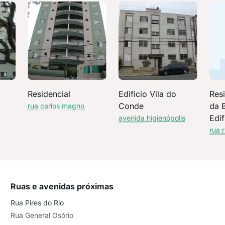
Residencial
Edificio Vila do
Resi
Conde
da B
rua carlos magno
Edif
avenida higienópolis
Bou
rua 
Ruas e avenidas próximas
Rua Pires do Rio
Rua General Osório