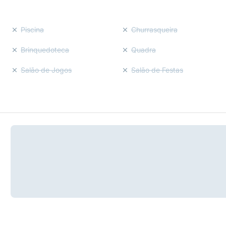
Piscina
Churrasqueira
Brinquedoteca
Quadra
Salão de Jogos
Salão de Festas