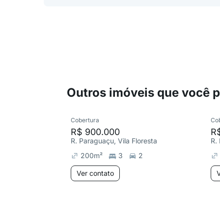
Outros imóveis que você 
Cobertura
Co
R$ 900.000
R
R. Paraguaçu, Vila Floresta
R.
200
m²
3
2
Ver contato
V