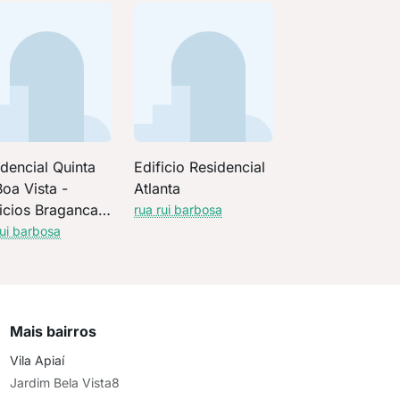
dencial Quinta
Edificio Residencial
oa Vista -
Atlanta
icios Braganca e
rua rui barbosa
rbon
rui barbosa
Mais bairros
Vila Apiaí
Jardim Bela Vista8