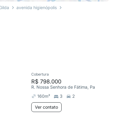
Gilda
avenida higienópolis
Cobertura
Apartame
R$ 798.000
R$ 580
R. Nossa Senhora de Fátima, Paraíso
R. Santa 
160
m²
3
2
98
m²
Ver contato
Ver co