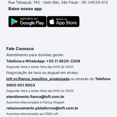
Rua Tabapuã, 743 - Itaim Bibi, São Paulo - SP, 04533-012
processo de compra, veja em nosso portal
quanto
Baixe nosso app
custa comprar um apartamento
e conte com a
gente para comprar o imóvel dos seus sonhos com
segurança e conforto. Loft, com você até as
chaves.
Fale Conosco
Atendimento para dúvidas gerais:
Telefone e WhatsApp: +55 11 4020-2208
Segunda-feira a sexta-feira das 9:00 às 18:00
Negociação de taxa ou aluguel em atraso:
loft.vc/fianca_inquilino_arealogada
ou através do
Telefone
0800 001 6003
Segunda-feira a sexta-feira das 9:00 às 18:00
atendimento.fianca@loft.com.br
Assuntos relacionados a Fiança Aluguel
relacionamento.plataforma@loft.com.br
Assuntos relacionados ao CRM Loft