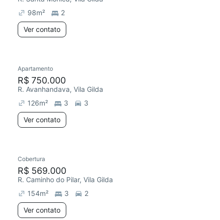
98
m²
2
Ver contato
Apartamento
Redecorar
R$ 750.000
R. Avanhandava, Vila Gilda
126
m²
3
3
Ver contato
Cobertura
Redecorar
Chegou este mês
R$ 569.000
R. Caminho do Pilar, Vila Gilda
154
m²
3
2
Ver contato