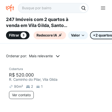
247 Imóveis com 2 quartos à
venda em Vila Gilda, Santo
André, SP
Filtrar
Redecore IA
Valor
+2 quartos
3
Ordenar por:
Mais relevante
Cobertura
Redecorar
R$ 520.000
R. Caminho do Pilar, Vila Gilda
90
m²
2
1
Ver contato