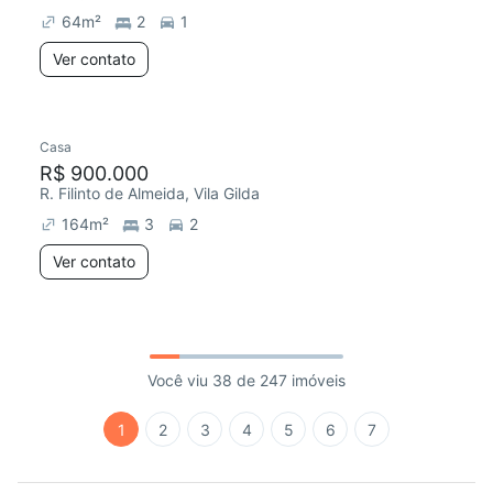
64
m²
2
1
Ver contato
Casa
R$ 900.000
R. Filinto de Almeida, Vila Gilda
164
m²
3
2
Ver contato
Você viu 38 de 247 imóveis
1
2
3
4
5
6
7