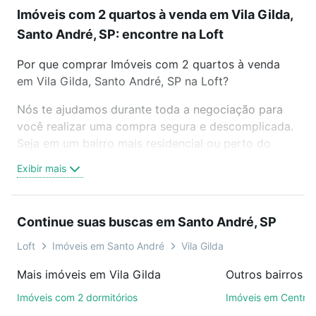
Imóveis com 2 quartos à venda em Vila Gilda,
Santo André, SP: encontre na Loft
Por que comprar Imóveis com 2 quartos à venda
em Vila Gilda, Santo André, SP na Loft?
Nós te ajudamos durante toda a negociação para
você realizar uma compra segura e descomplicada.
Seja em um bairro mais residencial ou perto do
trabalho e do metrô, aqui você vai encontrar a
Exibir mais
oferta ideal de Imóveis com 2 quartos à venda em
Vila Gilda, Santo André, SP para conquistar seu
sonho. Agende uma visita presencial ou por
Continue suas buscas em Santo André, SP
videochamada, é grátis, sem compromisso e você
ainda conta com mais de 46 mil corretores e
Loft
Imóveis em Santo André
Vila Gilda
imobiliárias te ajudando na compra, venda ou troca
Mais imóveis em Vila Gilda
de imóveis.
Imóveis com 2 dormitórios
Imóveis em Centro
Como escolher um imóvel?