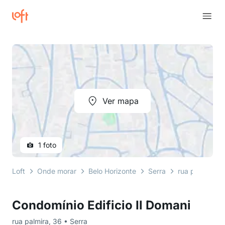
Ver mapa
1 foto
Loft
Onde morar
Belo Horizonte
Serra
rua palmira
Condomínio Edificio Il Domani
rua palmira, 36 • Serra