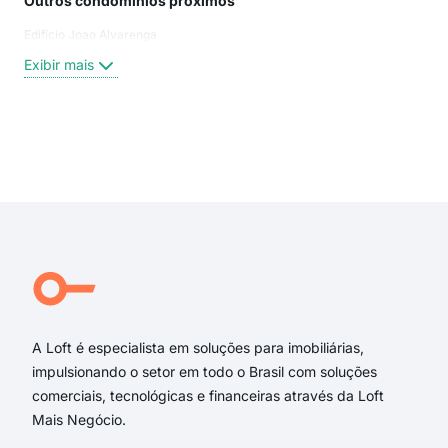
Outros condomínios próximos
Rua
Edifício Joao Alvarenga
rua 
Rua
Exibir mais
rua 
rua 
Rua
Rua
Exi
Afo
rua 
Ave
rua 
Rua
Rua
A Loft é especialista em soluções para imobiliárias,
impulsionando o setor em todo o Brasil com soluções
comerciais, tecnológicas e financeiras através da Loft
Mais Negócio.