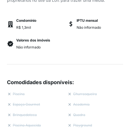
proprietários no site da Loft para trazer uma média.
Condomínio
IPTU mensal
R$ 1,3mil
Não informado
Valores dos imóveis
Não informado
Comodidades disponíveis
:
Piscina
Churrasqueira
Espaço Gourmet
Academia
Brinquedoteca
Quadra
Piscina Aquecida
Playground